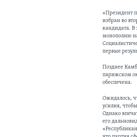
«Президент п
избран во вто
кандидата. В
монополию на
Социалистиче
первые резул
Позднее Камба
парижском окр
обеспечена.
Ожидалось, ч
усилия, чтоб
Однако впеча
его дальнови
«Республикан
что партия с