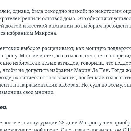
елей, однако, была рекордно низкой: по некоторым оц
ирателей решили остаться дома. Это объясняют устало
ей долгой и жесткой кампании по выборам президента
ся избранием Макрона.
ентских выборов расценивают, как мощную поддержк
крону. Многие из тех, кто голосовал за него на през
бенно избиратели левых взглядов, говорили, что подде
о, чтобы не допустить избрания Марин Ле Пен. Тогда ж
 воздержавшиеся от голосования, пообещали голосоват
ента на парламентских выборах. Но, судя по всему, з
 изменила свое мнение.
она
 после его инаугурации 28 дней Макрон успел приобр
на международной арене. Он сыграл с президентом С