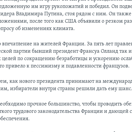
едложенную им игру рукопожатий и победил. Он подв
лидера Владимира Путина, стоя рядом с ним. Он также
ожениями, после того как США объявили о резком раз
опросу об изменениях климата.
о впечатление на жителей Франции. За пять лет правл
ской партии бывший президент Франсуа Олланд так и
х целей по сокращению безработицы и ускорению осл
то привело к пессимизму и подавленности французов.
тем, как нового президента принимают на междунаро
им, избиратели внутри страны решили дать ему шанс
еобходимо прочное большинство, чтобы проводить о
кого трудового законодательства Франции и дающей 
обеспечения.