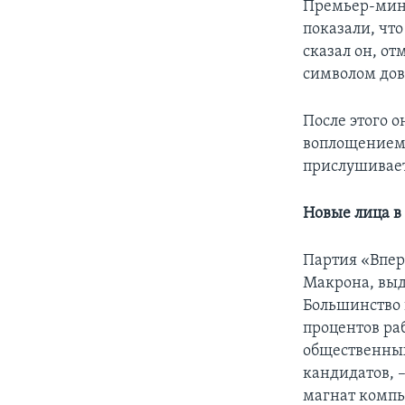
Премьер-мини
показали, чт
сказал он, от
символом дов
После этого о
воплощением 
прислушивает
Новые лица в
Партия «Впер
Макрона, выд
Большинство 
процентов ра
общественных
кандидатов, 
магнат компь