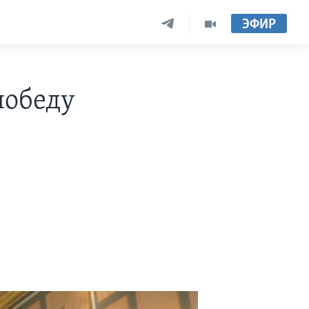
ЭФИР
победу