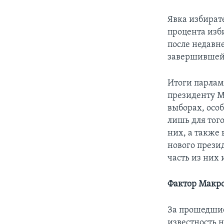
Явка избират
процента изб
после недавн
завершившей
Итоги парлам
президенту Ма
выборах, осо
лишь для тог
них, а также
нового презид
часть из них
Фактор Макр
За прошедшие
известность 