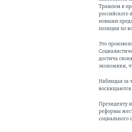
Трампом в пр
российского 
новыми предл
позиции по в
Это произвел
Социалистиче
достичь свои
экономики, ч
Наблюдая за 
восхищаются 
Президенту н
реформы жест
социального 