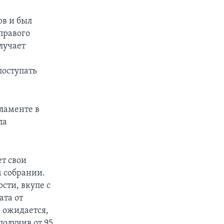
ов и был
правого
лучает
поступать
рламенте в
ла
т свои
 собрании.
сти, вкупе с
ата от
 ожидается,
получив от 95