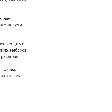
торые
икам получить
ечатляющими
ских выборов
кресенье.
 призвал
 важность