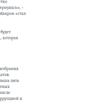
етко
рнулась», –
 Макрон «стал
 будет
, которая
 избрания
атов.
лишь пять
стных
числе
оррупцией и