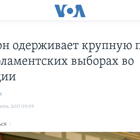
н одерживает крупную 
рламентских выборах во
ции
н
юнь, 2017 09:09
ься