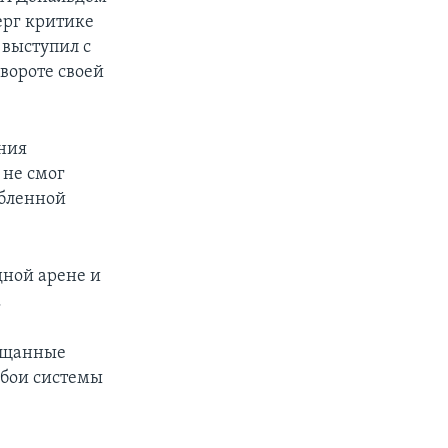
ерг критике
 выступил с
вороте своей
ения
 не смог
абленной
дной арене и
.
бещанные
сбои системы