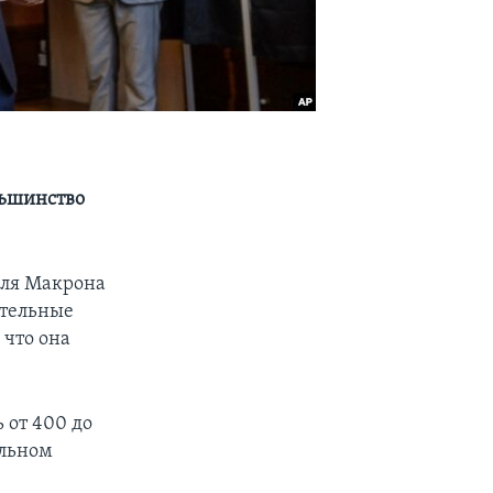
льшинство
эля Макрона
ительные
 что она
 от 400 до
альном