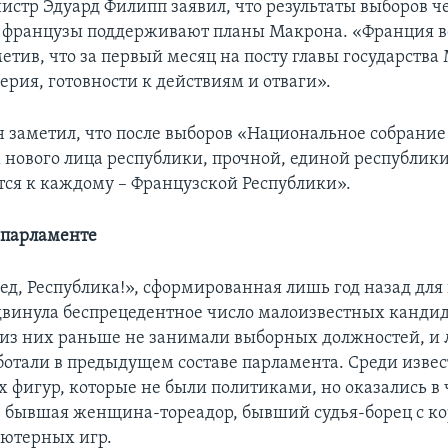
стр Эдуард Филипп заявил, что результаты выборов ч
о французы поддерживают планы Макрона. «Франция ве
метив, что за первый месяц на посту главы государства
ерия, готовности к действиям и отваги».
н заметил, что после выборов «Национальное собрание
нового лица республики, прочной, единой республики
ся к каждому – Французской Республики».
 парламенте
ед, Республика!», сформированная лишь год назад для
винула беспрецедентное число малоизвестных кандид
из них раньше не занимали выборных должностей, и 
ботали в предыдущем составе парламента. Среди изве
 фигур, которые не были политиками, но оказались в 
– бывшая женщина-тореадор, бывший судья-борец с к
ютерных игр.