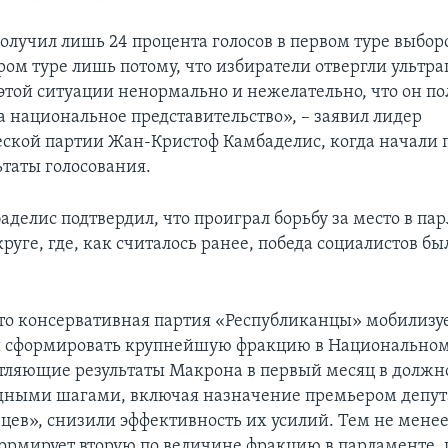
олучил лишь 24 процента голосов в первом туре выбор
ром туре лишь потому, что избиратели отвергли ультра
 этой ситуации ненормально и нежелательно, что он по
 национальное представительство», – заявил лидер
ской партии Жан-Кристоф Камбаделис, когда начали 
ьтаты голосования.
делис подтвердил, что проиграл борьбу за место в па
уге, где, как считалось ранее, победа социалистов бы
то консервативная партия «Республиканцы» мобилизуе
ы сформировать крупнейшую фракцию в Национальном
тляющие результаты Макрона в первый месяц в должно
дными шагами, включая назначение премьером депут
цев», снизили эффективность их усилий. Тем не менее
формирует вторую по величине фракцию в парламенте, 