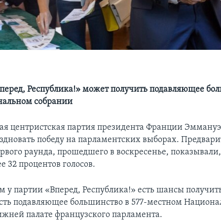
Вперед, Республика!» может получить подавляющее бо
нальном собрании
я центристская партия президента Франции Эмману
аздновать победу на парламентских выборах. Предвар
рвого раунда, прошедшего в воскресенье, показывали,
е 32 процентов голосов.
м у партии «Вперед, Республика!» есть шансы получить
 есть подавляющее большинство в 577-местном Национ
ижней палате французского парламента.