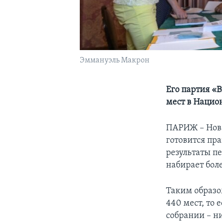
Эммануэль Макрон
Его партия «
мест в Нацио
ПАРИЖ – Нова
готовится пр
результаты пе
набирает боле
Таким образо
440 мест, то
собрании – н