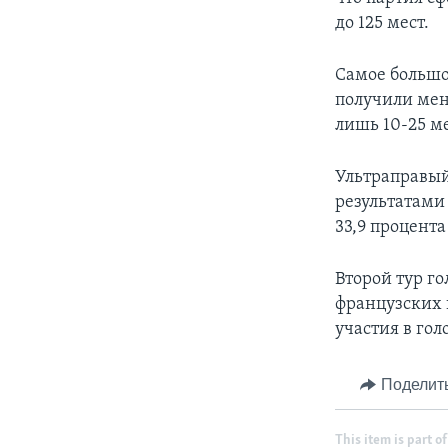
до 125 мест.
Самое большо
получили мен
лишь 10-25 ме
Ультраправый
результатами
33,9 процента
Второй тур г
французских 
участия в гол
Поделит
This item is part of