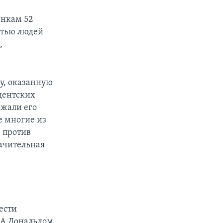
енкам 52
стью людей
,
у, оказанную
идентских
ржали его
е многие из
ь против
начительная
ести
ША Дональдом