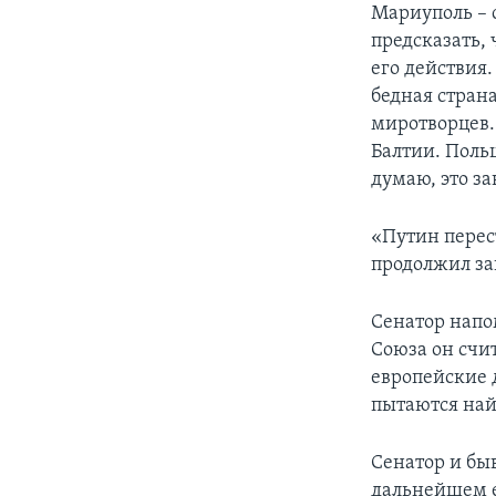
Мариуполь – 
предсказать, 
его действия.
бедная стран
миротворцев.
Балтии. Польш
думаю, это за
«Путин перест
продолжил за
Сенатор напом
Союза он счи
европейские 
пытаются най
Сенатор и бы
дальнейшем е