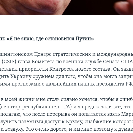
: «Я не знаю, где остановится Путин»
ашингтонском Центре стратегических и международн
 (CSIS) глава Комитета по военной службе Сената СШ
ставил приоритеты Конгресса нового состава. Он заяв
ить Украину оружием для того, чтобы она могла защищ
оими прогнозами о дальнейших планах президента РФ
 в моей жизни мне столь сильно хочется, чтобы я ошиб
сенатор-республиканец – ГА) и я предсказали все, что
полагаю, что после перерыва он попытается взять Мар
получить наземный доступ к Крыму, снабжение которог
и воздуху. Это очень дорого, и именно поэтому я думаю