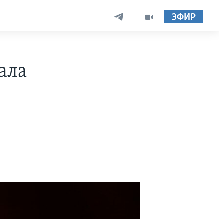
ЭФИР
ала