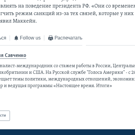
повлиять на поведение президента РФ. «Они со времене
егчить режим санкций из-за тех связей, которые у них
заявил Маккейн.
ься
Follow us
Распечатать
я Савченко
налист-международник cо стажем работы в России, Централь
кобритании и США. На Русской службе "Голоса Америки" - с 20
ещает темы политики, международных отношений, экономики
ор и ведущая программы «Настоящее время. Итоги»
сти