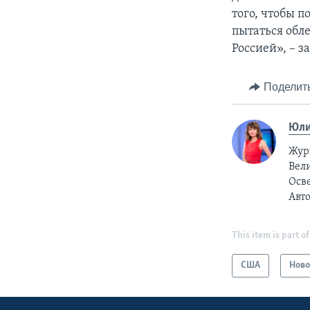
того, чтобы 
пытаться обл
Россией», – 
Поделит
Юли
Жур
Вели
Осв
Авт
This item is part of
США
Ново