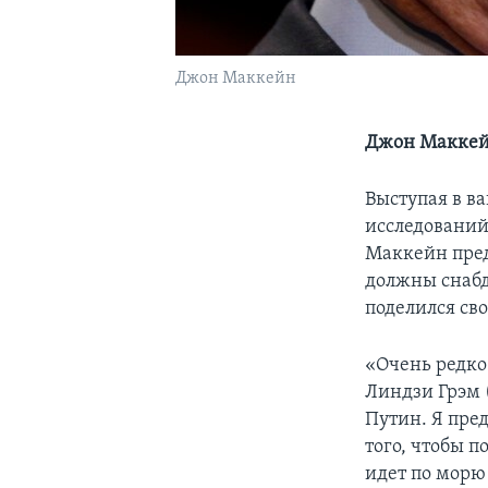
Джон Маккейн
Джон Маккейн
Выступая в в
исследований
Маккейн пред
должны снабд
поделился св
«Очень редко
Линдзи Грэм (
Путин. Я пред
того, чтобы 
идет по морю 