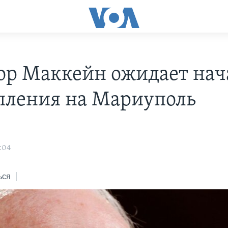
ор Маккейн ожидает нач
пления на Мариуполь
о
:04
ься