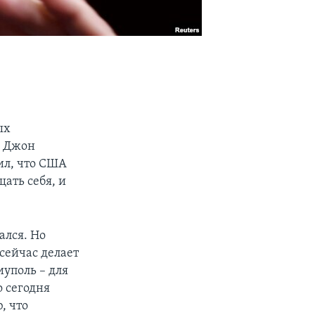
ых
А Джон
ил, что США
ать себя, и
.
ался. Но
 сейчас делает
иуполь – для
о сегодня
, что