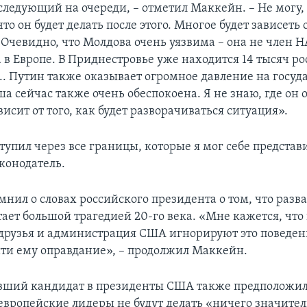
следующий на очереди, – отметил Маккейн. – Не могу, 
что он будет делать после этого. Многое будет зависеть
 Очевидно, что Молдова очень уязвима – она не член Н
а в Европе. В Приднестровье уже находится 14 тысяч р
.. Путин также оказывает огромное давление на госуд
а сейчас также очень обеспокоена. Я не знаю, где он 
висит от того, как будет разворачиваться ситуация».
упил через все границы, которые я мог себе представи
конодатель.
нил о словах российского президента о том, что разва
тает большой трагедией 20-го века. «Мне кажется, чт
друзья и администрация США игнорируют это поведен
ти ему оправдание», – продолжил Маккейн.
вший кандидат в президенты США также предположил,
вропейские лидеры не будут делать «ничего значител