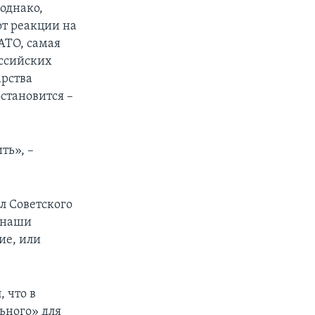
однако,
 от реакции на
АТО, самая
оссийских
арства
остановится –
ть», –
л Советского
о наши
ие, или
 что в
ьного» для