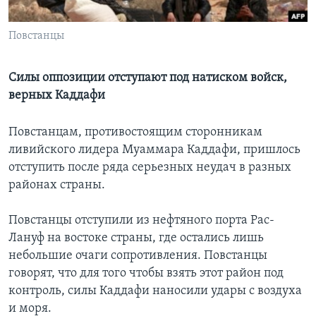
Learning English
Повстанцы
СОЦИАЛЬНЫЕ СЕТИ
Силы оппозиции отступают под натиском войск,
верных Каддафи
Языки
Повстанцам, противостоящим сторонникам
ливийского лидера Муаммара Каддафи, пришлось
отступить после ряда серьезных неудач в разных
районах страны.
Повстанцы отступили из нефтяного порта Рас-
Лануф на востоке страны, где остались лишь
небольшие очаги сопротивления. Повстанцы
говорят, что для того чтобы взять этот район под
контроль, силы Каддафи наносили удары с воздуха
и моря.