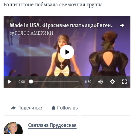
Вашингтоне побывала съемочная группа.
Made in USA. «Красивые платьица» Евгении Лужиной-Салазар
by
ГОЛОС АМЕРИКИ
No media source currently available
0:00
6:30
Поделиться
Follow us
Cветлана Прудовская