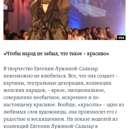
Learning English
СОЦИАЛЬНЫЕ СЕТИ
Языки
«Чтобы народ не забыл, что такое – красиво»
В творчество Евгении Лужиной-Салазар
невозможно не влюбиться. Все, что она создает –
картины, театральные декорации, коллекции
женских нарядов, – яркое, эмоциональное,
совершенно необычное, искреннее и по-
настоящему красивое. Вообще, «красота» – одно из
любимых слов художницы, она произносит его с
радостью и восхищением. На показе моделей из
коллекций Евгении Лужиной-Салазар в