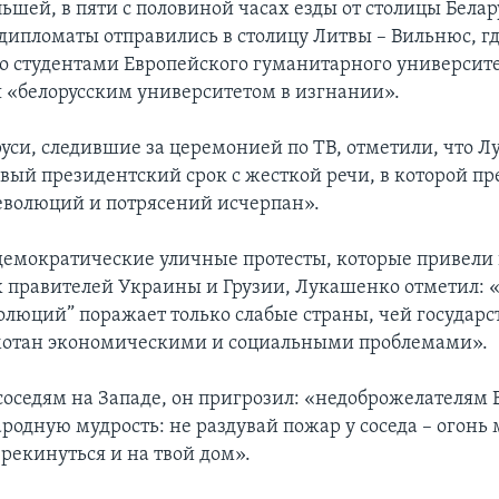
ьшей, в пяти с половиной часах езды от столицы Белар
дипломаты отправились в столицу Литвы – Вильнюс, г
со студентами Европейского гуманитарного университ
я «белорусским университетом в изгнании».
уси, следившие за церемонией по ТВ, отметили, что 
овый президентский срок с жесткой речи, в которой пр
еволюций и потрясений исчерпан».
демократические уличные протесты, которые привели 
 правителей Украины и Грузии, Лукашенко отметил: 
олюций” поражает только слабые страны, чей государ
мотан экономическими и социальными проблемами».
соседям на Западе, он пригрозил: «недоброжелателям 
родную мудрость: не раздувай пожар у соседа – огонь
рекинуться и на твой дом».