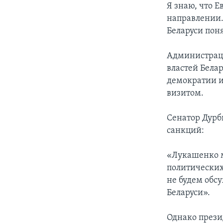
Я знаю, что 
направлении.
Беларуси пон
Администраци
властей Бела
демократии и
визитом.
Сенатор Дурб
санкций:
«Лукашенко м
политических
не будем обс
Беларуси».
Однако прези