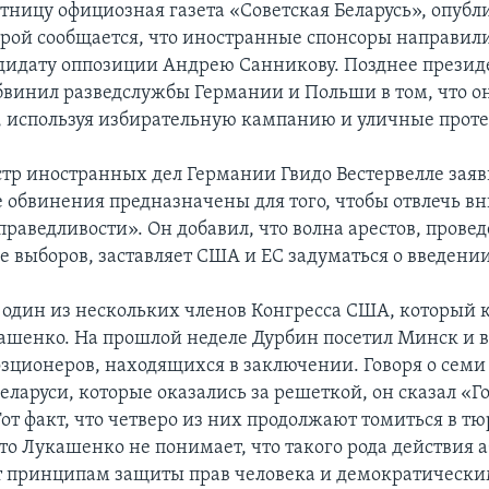
тницу официозная газета «Советская Беларусь», опубл
торой сообщается, что иностранные спонсоры направил
дидату оппозиции Андрею Санникову. Позднее презид
винил разведслужбы Германии и Польши в том, что о
о, используя избирательную кампанию и уличные проте
стр иностранных дел Германии Гвидо Вестервелле заяв
 обвинения предназначены для того, чтобы отвлечь в
праведливости». Он добавил, что волна арестов, прове
ле выборов, заставляет США и ЕС задуматься о введени
 один из нескольких членов Конгресса США, который 
ашенко. На прошлой неделе Дурбин посетил Минск и в
зционеров, находящихся в заключении. Говоря о семи
ларуси, которые оказались за решеткой, он сказал «Г
от факт, что четверо из них продолжают томиться в т
что Лукашенко не понимает, что такого рода действия 
т принципам защиты прав человека и демократически