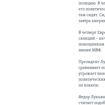
позицию. В ч
его политичес
там сидят. С
завтра амери
В четверг Ев
санкций – на
помощникам и
линии МВФ.
Президент Лу
сравнивает п
угрожает нане
политических
по хоккею.
Федор Лукьян
считает подо