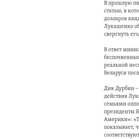
В прошлую пя
статью, в ко
долларов кан
Лукашенко об
свергнуть ег
В ответ мини
беспочвенные
реальной нес
Беларуси пос
Дик Дурбин –
действия Лук
семьями оппо
президенты Бе
Америки»: «Т
показывает, 
соответствую