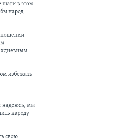
 шаги в этом
обы народ
отношении
ам
рехдневным
зом избежать
я надеюсь, мы
дить народу
ть свою