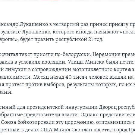
ександр Лукашенко в четвертый раз принес присягу п
результате Лукашенко, которого иногда называют «пос
ропы», будет править республикой 21 год.
очитал текст присяги по-белорусски. Церемония през
одила в условиях изоляции. Улицы Минска были почти 
й лимузин в сопровождении мотоциклетного кортежа 
зависимости. Месяц назад 40 тысяч человек вышли на
ая протест против выборов, результаты которых, по их
ваны.
енный для президентской инаугурации Дворец респу
обранные представители власти. Однако представител
 Союза бойкотировали эту церемонию, отправившись 
ренный в делах США Майкл Скэнлан посетил город Гро