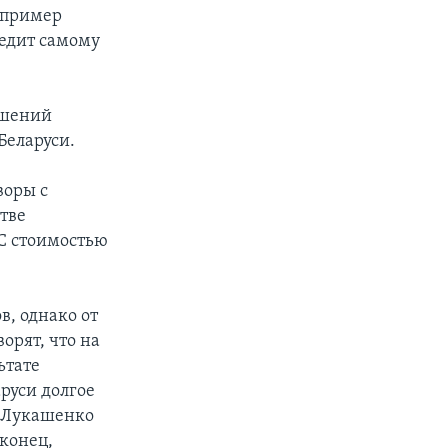
апример
редит самому
ошений
Беларуси.
воры с
тве
ЭС стоимостью
в, однако от
орят, что на
ьтате
аруси долгое
р Лукашенко
аконец,