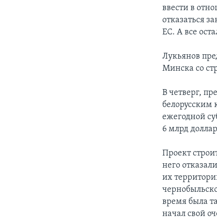
ввести в отн
отказаться з
ЕС. А все ост
Лукьянов пре
Минска со ст
В четверг, п
белорусским 
ежегодной су
6 млрд доллар
Проект строит
него отказали
их территори
чернобыльской
время была т
начал свой о