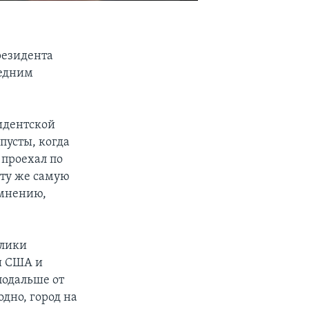
резидента
ледним
идентской
пусты, когда
проехал по
 ту же самую
 мнению,
блики
и США и
подальше от
дно, город на