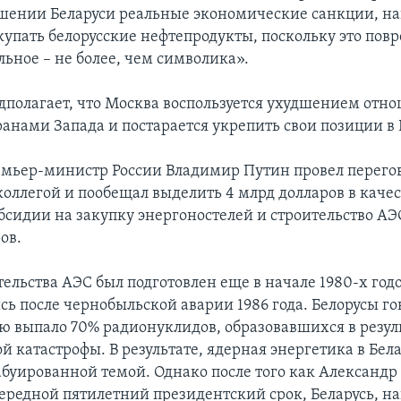
ошении Беларуси реальные экономические санкции, н
акупать белорусские нефтепродукты, поскольку это пов
альное – не более, чем символика».
дполагает, что Москва воспользуется ухудшением отн
ранами Запада и постарается укрепить свои позиции в 
ремьер-министр России Владимир Путин провел перего
коллегой и пообещал выделить 4 млрд долларов в качес
бсидии на закупку энергоностелей и строительство А
ов.
ельства АЭС был подготовлен еще в начале 1980-х годо
сь после чернобыльской аварии 1986 года. Белорусы гов
ю выпало 70% радионуклидов, образовавшихся в резул
 катастрофы. В результате, ядерная энергетика в Бел
абуированной темой. Однако после того как Александ
чередной пятилетний президентский срок, Беларусь, н