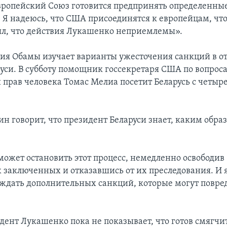
Европейский Союз готовится предпринять определенные
 Я надеюсь, что США присоединятся к европейцам, чт
ял, что действия Лукашенко неприемлемы».
я Обамы изучает варианты ужесточения санкций в 
руси. В субботу помощник госсекретаря США по вопрос
 прав человека Томас Мелиа посетит Беларусь с четы
ин говорит, что президент Беларуси знает, каким обра
ожет остановить этот процесс, немедленно освободив
 заключенных и отказавшись от их преследования. И 
уждать дополнительных санкций, которые могут повре
дент Лукашенко пока не показывает, что готов смягчи