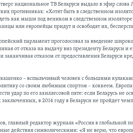
етверг национальное ТВ Беларуси выдало в эфир слова
ких противниках: «Хотят быть в следственном изолято
идеть как мыши под веником в следственном изоляторе 
канцы или европейцы придут и освободят их, бесперсп
ропейский парламент проголосовал за введение широко
чиная от отказа на выдачу виз президенту Беларуси и 
 заканчивая отказом от предоставления Беларуси кре
кашенко – вспыльчивый человек с большими кулаками
олитику со своим любимым спортом – хоккеем. Европ
сти удар по его ахиллесовой пяте: если Беларусь не ос
 заключенных, в 2014 году в Беларуси не пройдет чем
ов, главный редактор журнала «Россия в глобальной п
бные действия символическими: «Я не верю, что евро