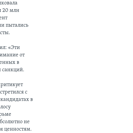
иковала
и 20 млн
ент
ни пытались
сты.
ил: «Эти
нимание от
денных в
и санкций.
критикует
стретился с
 кандидатах в
олосу
юрьме
абсолютно не
м ценностям.