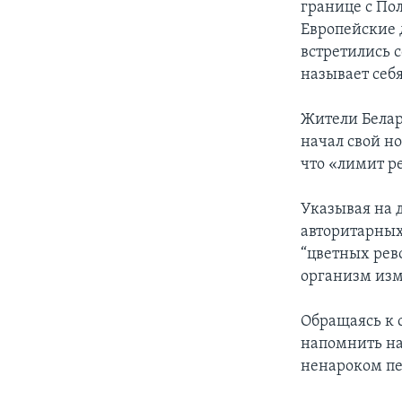
границе с Пол
Европейские 
встретились 
называет себ
Жители Белар
начал свой н
что «лимит р
Указывая на 
авторитарных
“цветных рев
организм из
Обращаясь к 
напомнить на
ненароком пе