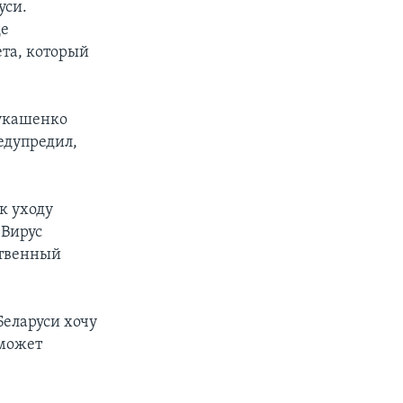
уси.
де
ета, который
Лукашенко
едупредил,
к уходу
«Вирус
ственный
Беларуси хочу
 может