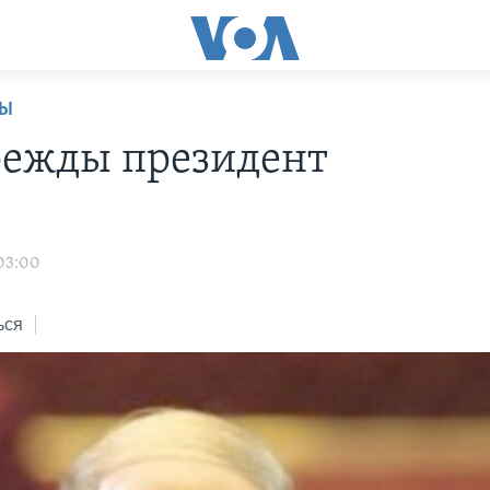
НЫ
ежды президент
 03:00
ься