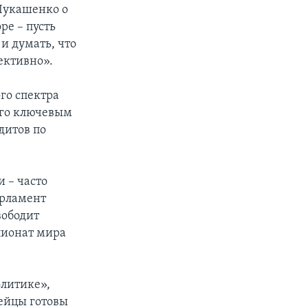
 Лукашенко о
ре – пусть
и думать, что
ективно».
го спектра
его ключевым
дитов по
 – часто
арламент
вободит
пионат мира
олитике»,
пейцы готовы