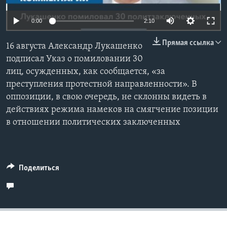
Learning English
0:00
2:10
Прямая ссылка
СОЦИАЛЬНЫЕ СЕТИ
16 августа Александр Лукашенко
подписал Указ о помиловании 30
лиц, осужденных, как сообщается, «за
преступления протестной направленности». В
Языки
оппозиции, в свою очередь, не склонны видеть в
действиях режима намеков на смягчение позиции
в отношении политических заключенных
Поделиться