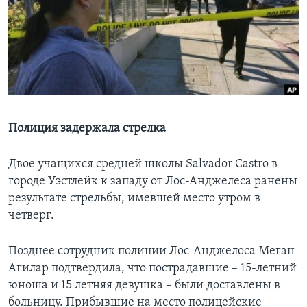
Learning English
СОЦИАЛЬНЫЕ СЕТИ
Языки
Полиция задержала стрелка
Двое учащихся средней школы Salvador Castro в
городе Уэстлейк к западу от Лос-Анджелеса ранены
результате стрельбы, имевшей место утром в
четверг.
Позднее сотрудник полиции Лос-Анджелоса Меган
Агилар подтвердила, что пострадавшие – 15-летний
юноша и 15 летняя девушка – были доставлены в
больницу. Прибывшие на место полицейские