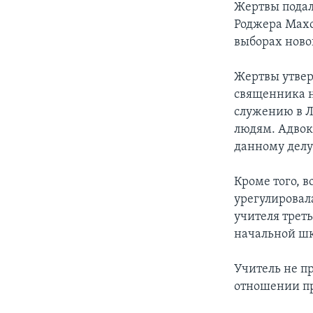
Жертвы подал
Роджера Махо
выборах ново
Жертвы утвер
священника н
служению в Л
людям. Адвок
данному делу
Кроме того, 
урегулировал
учителя трет
начальной ш
Учитель не п
отношении пр