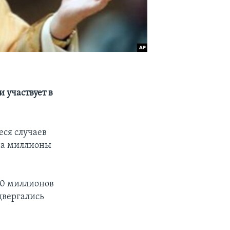
 участвует в
еся случаев
 на миллионы
10 миллионов
двергались