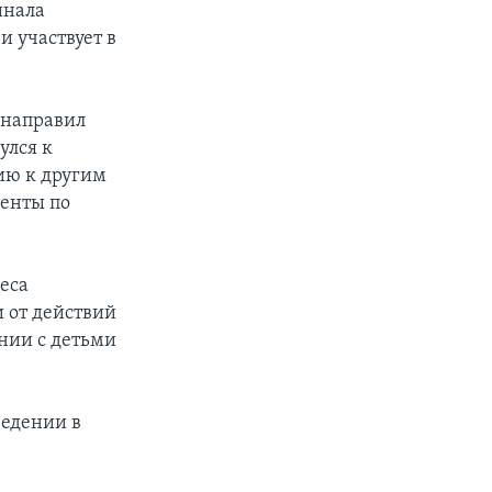
инала
и участвует в
 направил
улся к
ию к другим
менты по
еса
 от действий
ении с детьми
ведении в