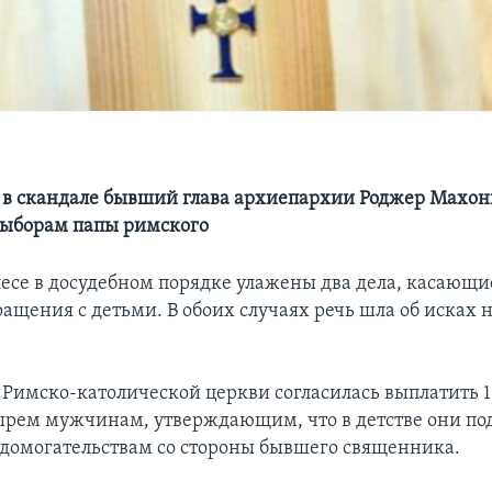
 скандале бывший глава архиепархии Роджер Махони
выборам папы римского
есе в досудебном порядке улажены два дела, касающи
ращения с детьми. В обоих случаях речь шла об исках
Римско-католической церкви согласилась выплатить 
ырем мужчинам, утверждающим, что в детстве они по
домогательствам со стороны бывшего священника.