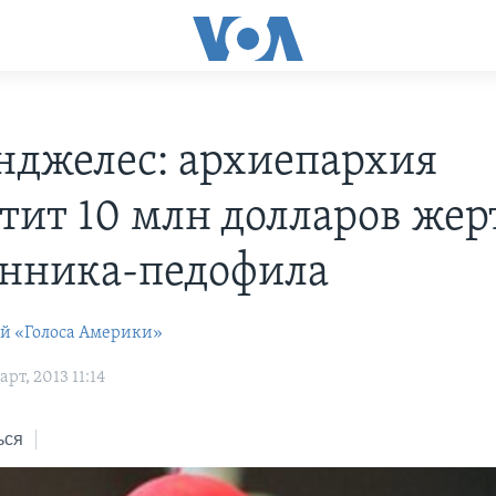
нджелес: архиепархия
тит 10 млн долларов жер
нника-педофила
ей «Голоса Америки»
рт, 2013 11:14
ься