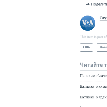
Поделит
Слу
This item is part of
США
Ново
Читайте 
Папские облаче
Ватикан: как в
Ватикан: карди