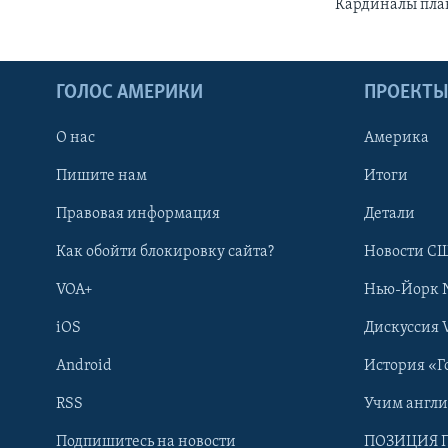
Кардиналы пла
ГОЛОС АМЕРИКИ
ПРОЕКТ
О нас
Америка
Пишите нам
Итоги
Правовая информация
Детали
Как обойти блокировку сайта?
Новости СШ
VOA+
Нью-Йорк 
iOS
Дискуссия 
Android
История «Г
RSS
Учим англ
Learning English
Подпишитесь на новости
ПОЗИЦИЯ 