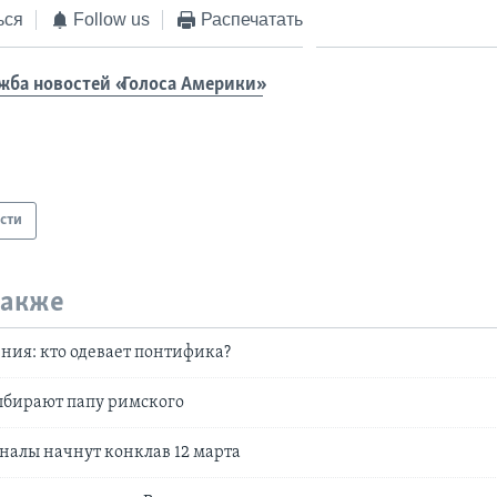
ься
Follow us
Распечатать
жба новостей «Голоса Америки»
сти
также
ния: кто одевает понтифика?
ыбирают папу римского
налы начнут конклав 12 марта