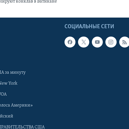
нируют конклав в Ватикане
Ы
СОЦИАЛЬНЫЕ СЕТИ
А за минуту
New York
VOA
олоса Америки»
ийский
ПРАВИТЕЛЬСТВА США