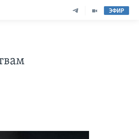
ЭФИР
твам