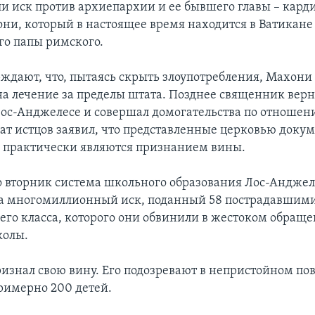
и иск против архиепархии и ее бывшего главы – кард
ни, который в настоящее время находится в Ватикане 
го папы римского.
ждают, что, пытаясь скрыть злоупотребления, Махони
а лечение за пределы штата. Позднее священник верн
ос-Анджелесе и совершал домогательства по отношен
ат истцов заявил, что представленные церковью доку
 практически являются признанием вины.
во вторник система школьного образования Лос-Анджел
а многомиллионный иск, поданный 58 пострадавшими
ьего класса, которого они обвинили в жестоком обращ
колы.
ризнал свою вину. Его подозревают в непристойном по
имерно 200 детей.