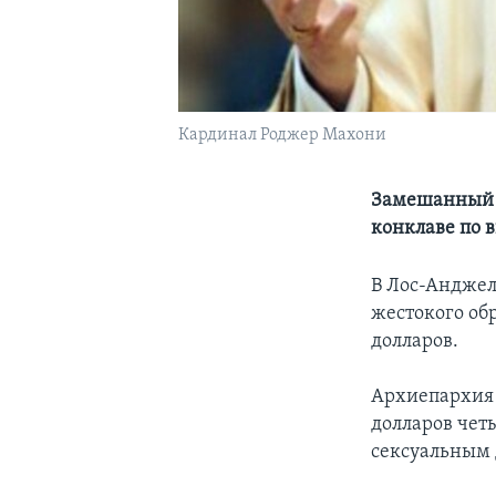
Кардинал Роджер Махони
Замешанный в
конклаве по 
В Лос-Анджел
жестокого об
долларов.
Архиепархия 
долларов чет
сексуальным 