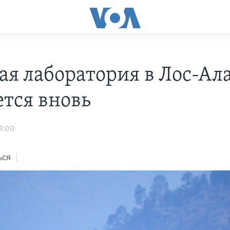
ая лаборатория в Лос-Ал
ется вновь
3:00
ься