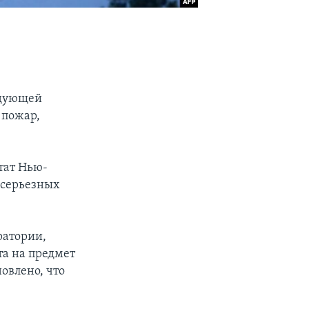
едующей
 пожар,
тат Нью-
 серьезных
ратории,
та на предмет
новлено, что