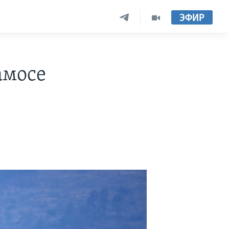
ЭФИР
амосе