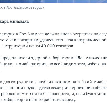
 в Лос-Аламосе от города
жара миновала
ратория в Лос-Аламосе должна вновь открыться на сл
 того как пожарным удалось взять под контроль лесной
а территории почти 40 000 гектаров.
е представители ядерной лаборатории в Лос-Аламос (ш
бщили, что лаборатория, по всей видимости, избежала
.
и для сотрудников, опубликованном на веб-сайте лабо
что во вторник руководство осмотрит территорию объек
требованиям техники безопасности, и, если будет уста
, лаборатория начнет работать в среду.