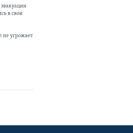
б эвакуации
сь в свои
е не угрожает