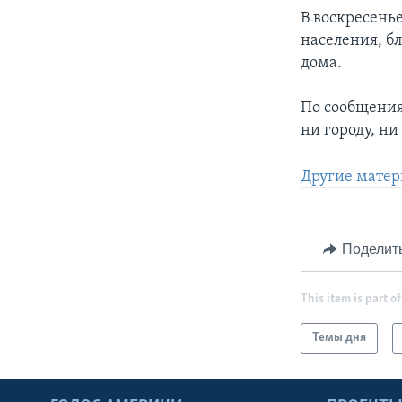
В воскресень
населения, б
дома.
По сообщения
ни городу, ни
Другие матер
Поделит
This item is part of
Темы дня