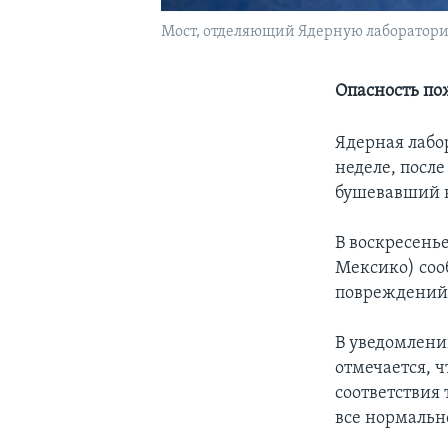
Мост, отделяющий Ядерную лабораторию
Опасность по
Ядерная лабо
неделе, после
бушевавший н
В воскресень
Мексико) соо
повреждений
В уведомлени
отмечается, 
соответствия 
все нормально