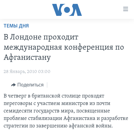
Линки
доступности
Перейти
ТЕМЫ ДНЯ
на
ГЛАВНОЕ
В Лондоне проходит
основной
ПРОГРАММЫ
контент
международная конференция по
ПРОЕКТЫ
Перейти
АМЕРИКА
Афганистану
к
ЭКСПЕРТИЗА
НОВОСТИ ЗА МИНУТУ
УЧИМ АНГЛИЙСКИЙ
основной
28 Январь, 2010 03:00
ИНТЕРВЬЮ
ИТОГИ
НАША АМЕРИКАНСКАЯ ИСТОРИЯ
навигации
Перейти
Поделиться
ФАКТЫ ПРОТИВ ФЕЙКОВ
ПОЧЕМУ ЭТО ВАЖНО?
А КАК В АМЕРИКЕ?
в
В четверг в британской столице проходят
ЗА СВОБОДУ ПРЕССЫ
ДИСКУССИЯ VOA
АРТЕФАКТЫ
поиск
переговоры с участием министров из почти
УЧИМ АНГЛИЙСКИЙ
ДЕТАЛИ
АМЕРИКАНСКИЕ ГОРОДКИ
семидесяти государств мира, посвященные
ВИДЕО
проблеме стабилизации Афганистана и разработке
НЬЮ-ЙОРК NEW YORK
ТЕСТЫ
стратегии по завершению афганской войны.
ПОДПИСКА НА НОВОСТИ
АМЕРИКА. БОЛЬШОЕ ПУТЕШЕСТВИЕ