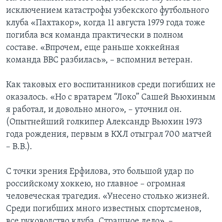
исключением катастрофы узбекского футбольного
клуба «Пахтакор», когда 11 августа 1979 года тоже
погибла вся команда практически в полном
составе. «Впрочем, еще раньше хоккейная
команда ВВС разбилась», – вспомнил ветеран.
Как таковых его воспитанников среди погибших не
оказалось. «Но с вратарем “Локо” Сашей Вьюхиным
я работал, и довольно много», – уточнил он.
(Опытнейший голкипер Александр Вьюхин 1973
года рождения, первым в КХЛ отыграл 700 матчей
– В.В.).
С точки зрения Ерфилова, это большой удар по
российскому хоккею, но главное – огромная
человеческая трагедия. «Унесено столько жизней.
Среди погибших много известных спортсменов,
все руководство клуба. Страшное дело», –