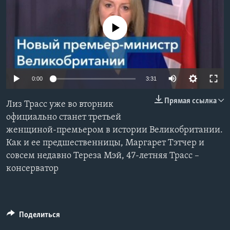
Learning English
No media source currently available
СОЦИАЛЬНЫЕ СЕТИ
0:00
3:31
Языки
Прямая ссылка
Лиз Трасс уже во вторник
официально станет третьей
женщиной-премьером в истории Великобритании.
Как и ее предшественницы, Маргарет Тэтчер и
совсем недавно Тереза Мэй, 47-летняя Трасс –
консерватор
Поделиться