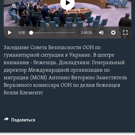
No media source currently available
Learning English
СОЦИАЛЬНЫЕ СЕТИ
0:00
2:40:15
Заседание Совета Безопасности ООН по
Языки
гуманитарной ситуации в Украине. В центре
внимания - беженцы. Докладчики: Генеральный
директор Международной организации по
миграции (МОМ) Антонио Виторино Заместитель
Верховного комиссара ООН по делам беженцев
Келли Клементс
Поделиться