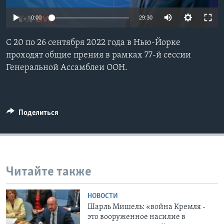
Learning English
0:00
29:30
С 20 по 26 сентября 2022 года в Нью-Йорке
СОЦИАЛЬНЫЕ СЕТИ
проходят общие прения в рамках 77-й сессии
Генеральной Ассамблеи ООН.
Языки
Поделиться
Читайте также
НОВОСТИ
Шарль Мишель: «война Кремля -
это вооруженное насилие в