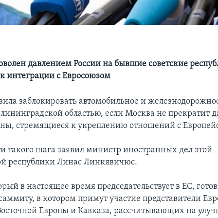
оволен давлением России на бывшие советские респуб
к интеграции с Евросоюзом
зила заблокировать автомобильное и железнодорожно
Калининградской областью, если Москва не прекратит 
аны, стремящиеся к укреплению отношений с Европе
и такого шага заявил министр иностранных дел этой
й республики Линас Линкявичюс.
рый в настоящее время председательствует в ЕС, готов
саммиту, в котором примут участие представители Евр
Восточной Европы и Кавказа, рассчитывающих на улу