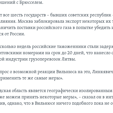
ошений с Брюсселем.
т все шесть государств – бывших советских республик 
влияния. Москва заблокировала экспорт некоторых их 
аничить поставки российского газа в попытке убедить 
я от России.
сколько недель российские таможенники стали задер
литовскими номерами на срок до 20 дней, что нанесло
ой индустрии грузоперевозок Литвы.
опрос о возможной реакции Вильнюса на это, Линкявич
рименить те же самые меры».
ская область является географически изолированным
оже можем принять некоторые меры», – сказал он в ин
вив, однако, что в Вильнюсе ничего подобного пока не 