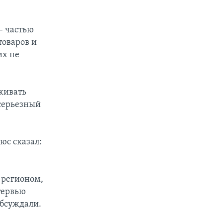
– частью
товаров и
их не
живать
 серьезный
юс сказал:
 регионом,
тервью
обсуждали.