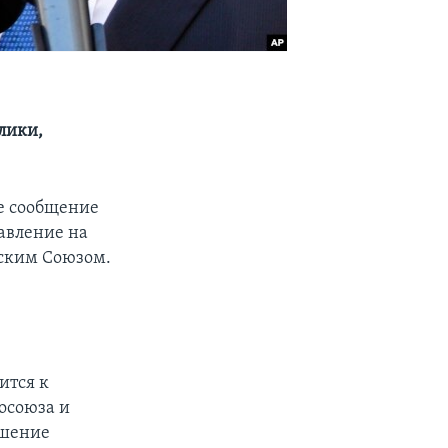
лики,
е сообщение
давление на
йским Союзом.
ится к
осоюза и
чшение