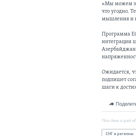
«Мы можем за
что угодно. Т
мышления и н
Программа ЕС
интеграции ш
Азербайджана
напряженност
Ожидается, чт
подпишет сог
шаги к дости
Поделит
This item is part of
СНГ и регионы