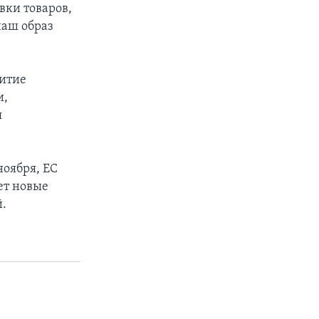
вки товаров,
наш образ
витие
и,
я
ноября, ЕС
ет новые
.