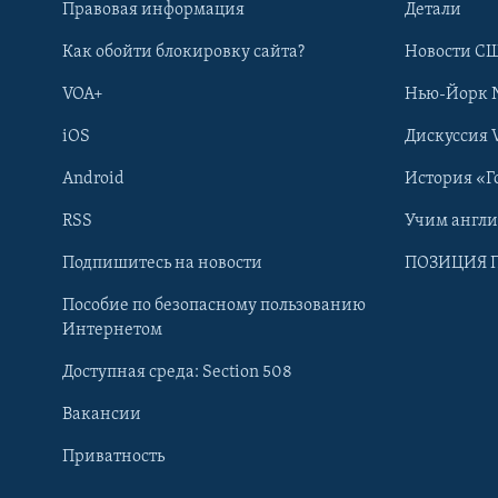
Правовая информация
Детали
Как обойти блокировку сайта?
Новости СШ
VOA+
Нью-Йорк 
iOS
Дискуссия 
Android
История «Г
RSS
Учим англ
Learning English
Подпишитесь на новости
ПОЗИЦИЯ 
Пособие по безопасному пользованию
СОЦИАЛЬНЫЕ СЕТИ
Интернетом
Доступная среда: Section 508
Вакансии
Приватность
Языки