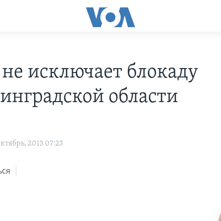
 не исключает блокаду
инградской области
ктябрь, 2013 07:23
ься