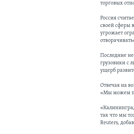
торговых отн
Россия считае
своей сферы 
угрожает огр
отворачиватьс
Последние не
грузовики с 
ущерб развит
Отвечая на в
«Мы можем п
«Калининград
так что мы т
Reuters, доба