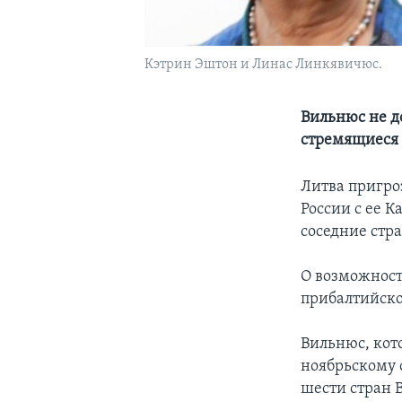
Кэтрин Эштон и Линас Линкявичюс.
Вильнюс не д
стремящиеся 
Литва пригро
России с ее 
соседние стр
О возможност
прибалтийско
Вильнюс, кото
ноябрьскому 
шести стран 