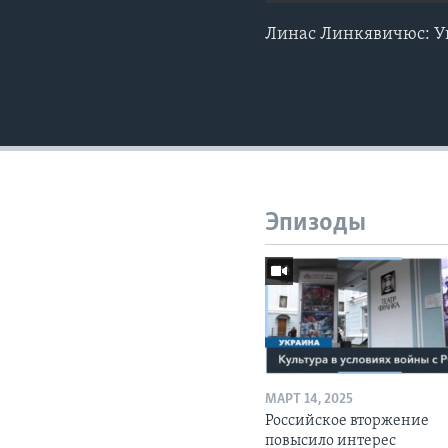
Линас Линкявичюс: Ук
Эпизоды
МАРТ 14, 2025
Российское вторжение
повысило интерес