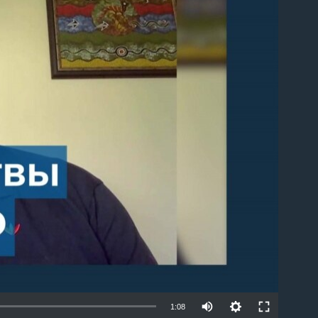
able
1:08