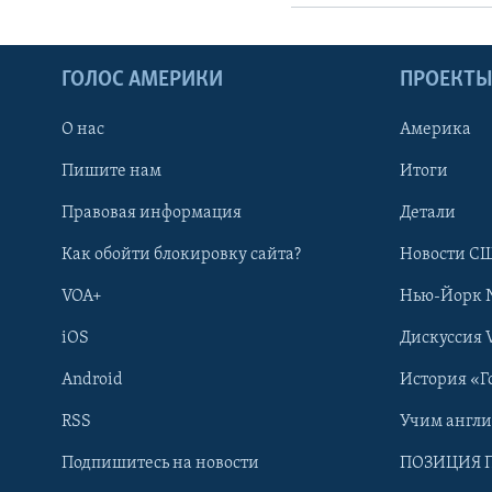
ГОЛОС АМЕРИКИ
ПРОЕКТ
О нас
Америка
Пишите нам
Итоги
Правовая информация
Детали
Как обойти блокировку сайта?
Новости СШ
VOA+
Нью-Йорк 
iOS
Дискуссия 
Android
История «Г
RSS
Учим англ
Learning English
Подпишитесь на новости
ПОЗИЦИЯ 