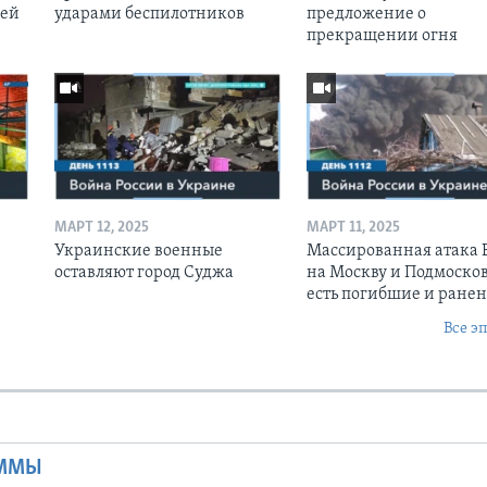
оей
ударами беспилотников
предложение о
прекращении огня
МАРТ 12, 2025
МАРТ 11, 2025
Украинские военные
Массированная атака
оставляют город Суджа
на Москву и Подмосков
есть погибшие и ране
Все э
Ы
АММЫ