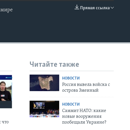
Прямая ссылка
 мире
EMBED
Читайте также
НОВОСТИ
Россия вывела войска с
острова Змеиный
НОВОСТИ
Саммит НАТО: какие
новые вооружения
 что
пообещали Украине?