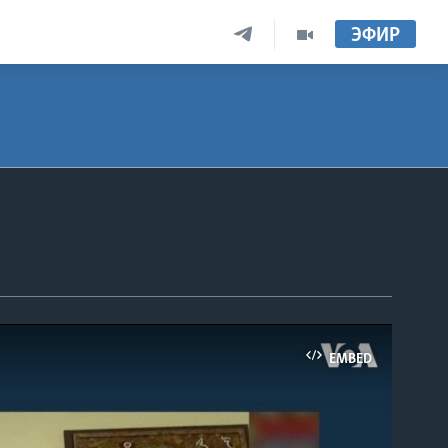
ЭФИР
EMBED