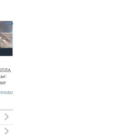
 БПЛА
ье:
ные
пизоды