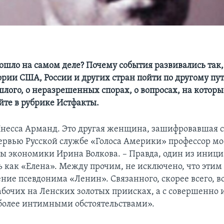
ошло на самом деле? Почему события развивались так,
ории США, России и других стран пойти по другому пут
шлого, о неразрешенных спорах, о вопросах, на которы
айте в рубрике Истфакты.
 Инесса Арманд. Это другая женщина, зашифровавшая с
тервью Русской службе «Голоса Америки» профессор м
 экономики Ирина Волкова. – Правда, один из иниц
 как «Елена». Между прочим, не исключено, что этим
ние псевдонима «Ленин». Связанного, скорее всего, во
абочих на Ленских золотых приисках, а с совершенно
более интимными обстоятельствами».