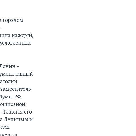
м горячем
 –
енина каждый,
бусловленные
 Ленин –
окументальный
натолий
 заместитель
Думы РФ,
официозной
 Главная его
на Лениным и
ремя
рихе»…»