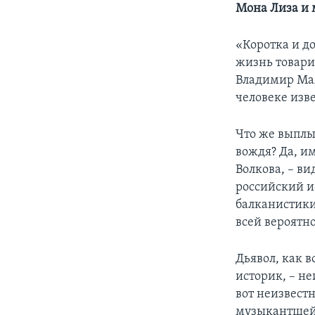
Мона Лиза и 
«Коротка и д
жизнь товарищ
Владимир Мая
человеке изв
Что же выплы
вождя? Да, и
Волкова, – ви
российский и
балканистики
всей вероятно
Дьявол, как в
историк, – не
вот неизвест
музыкантшей)