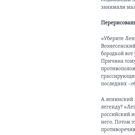
занимали ма
Перерисован
«Уберите Лени
Вознесенский
бородкой вот
Причина тому,
противополож
грассирующий
последних –о
А ленинский 
легенду? «Ле
российский и
него. Потом 
противоречив