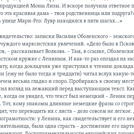
епродукцией Моны Лизы. И вскоре получила ответное 
то эта красивая дама – твоя родственница или подруга
 улице Мари-Роз: Лувр находился в пяти шагах…»
свидетельство: записки Василия Оболенского – земского
 чуждого марксистских увлечений. «Дело было в Псков
ов, – рассказывает Волкова. – Там, в ссылке, Оболенски
стском кружке с Лениным. И как-то раз опоздал на за
ату, когда докладчик уже приступил к чтению доклада.
н (ему не было тогда и тридцати) читал вслух какую-т
ичем весьма гладко и споро. Пробираясь к своему мест
сил взгляд на лежавший перед выступающим текст. Ка
, когда он увидел, что текст был немецкий – Ленин п
а. Тот, кому знакомы длинные немецкие фразы со стр
дит, что переводить их с листа – дело совсем не легкое. 
лограмотности: у Ленина, как свидетельствует и его н
иятельница, была одна страсть – достижение его парти
ереворот. Достопримечательности европейских городо