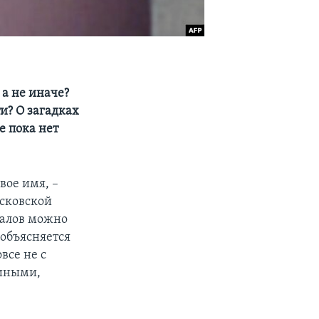
 а не иначе?
и? О загадках
е пока нет
вое имя, –
осковской
иалов можно
 объясняется
все не с
 иными,