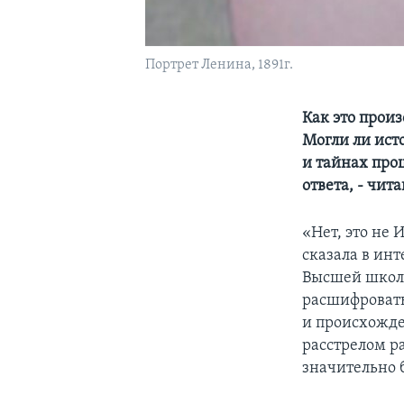
Портрет Ленина, 1891г.
Как это произ
Могли ли ист
и тайнах про
ответа, - чит
«Нет, это не
сказала в ин
Высшей школы
расшифровать
и происхожде
расстрелом р
значительно 