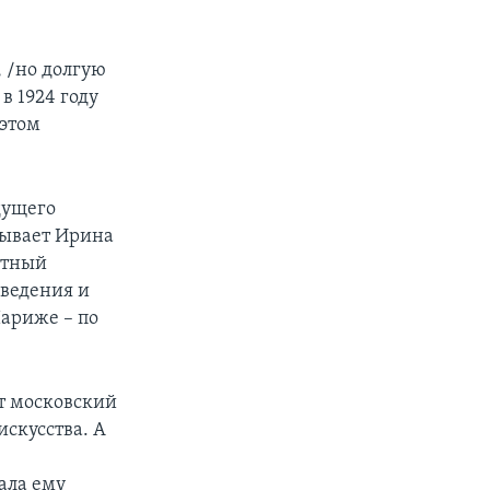
 /но долгую
в 1924 году
 этом
дущего
зывает Ирина
естный
оведения и
Париже – по
ет московский
искусства. А
ала ему