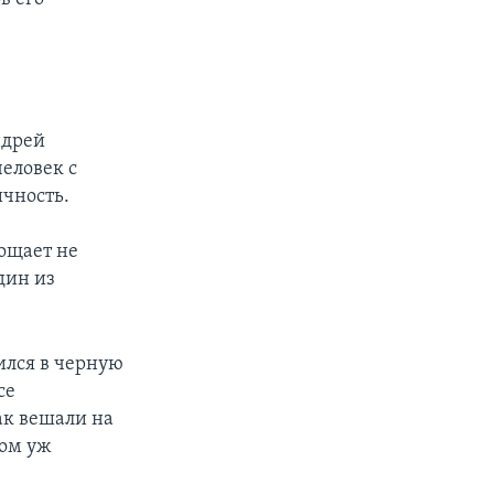
ндрей
еловек с
ичность.
ощает не
дин из
ился в черную
се
ак вешали на
ком уж