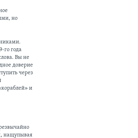
ное
ыми, но
нниками.
-го года
слова. Вы не
одное доверие
ступить через
й
«кораблей» и
чрезвычайно
я, нащупывая