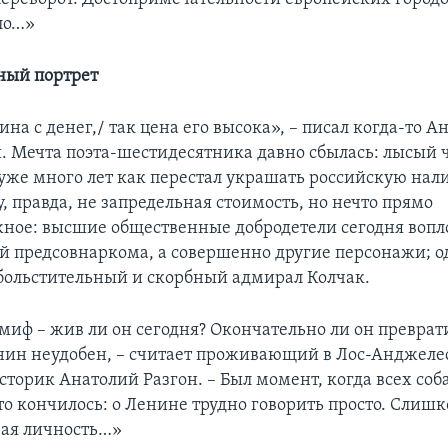
ло…»
ный портрет
на с денег,/ так цена его высока», – писал когда-то А
. Мечта поэта-шестидесятника давно сбылась: лысый ч
 уже много лет как перестал украшать российскую нал
 правда, не запредельная стоимость, но нечто прямо
ное: высшие общественные добродетели сегодня вопл
 предсовнаркома, а совершенно другие персонажи; о
больстительный и скорбный адмирал Колчак.
миф – жив ли он сегодня? Окончательно ли он преврат
нин неудобен, – считает проживающий в Лос-Анджеле
сторик Анатолий Разгон. – Был момент, когда всех соб
это кончилось: о Ленине трудно говорить просто. Слиш
ая личность…»