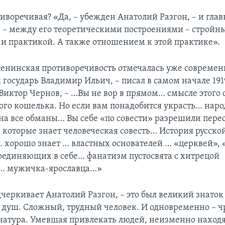
иворечивая? «Да, – убежден Анатолий Разгон, – и глав
 – между его теоретическими построениями – стройн
 и практикой. А также отношением к этой практике».
ленинская противоречивость отмечалась уже совреме
государь Владимир Ильич, – писал в самом начале 1919
Виктор Чернов, – …Вы не вор в прямом… смысле этого 
ого кошелька. Но если вам понадобится украсть… нар
 на все обманы… Вы себе «по совести» разрешили пере
, которые знает человеческая совесть… История русско
 хорошо знает … властных основателей … «церквей», 
соединяющих в себе… фанатизм пустосвята с хитрецой
о… мужичка-ярославца…»
дчеркивает Анатолий Разгон, – это был великий знаток
 душ. Сложный, трудный человек. И одновременно – 
натура. Умевшая привлекать людей, неизменно наход