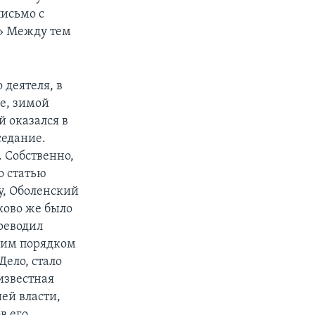
письмо с
?» Между тем
 деятеля, в
е, зимой
й оказался в
седание.
 Собственно,
о статью
у, Оболенский
ково же было
ереводил
огим порядком
Дело, стало
еизвестная
ей власти,
в его