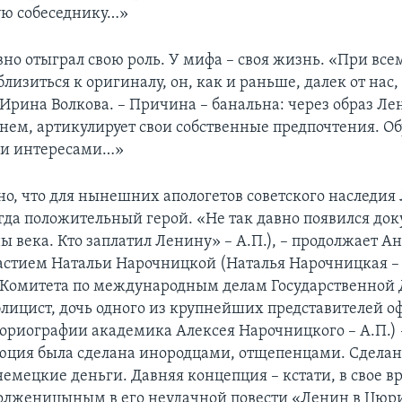
ую собеседнику…»
но отыграл свою роль. У мифа – своя жизнь. «При все
изиться к оригиналу, он, как и раньше, далек от нас,
 Ирина Волкова. – Причина – банальна: через образ Л
о нем, артикулирует свои собственные предпочтения. О
и интересами…»
о, что для нынешних апологетов советского наследия
егда положительный герой. «Не так давно появился д
ы века. Кто заплатил Ленину» – А.П.), – продолжает А
участием Натальи Нарочницкой (Наталья Нарочницкая –
 Комитета по международным делам Государственной 
блицист, дочь одного из крупнейших представителей 
ториографии академика Алексея Нарочницкого – А.П.) –
юция была сделана инородцами, отщепенцами. Сдела
немецкие деньги. Давняя концепция – кстати, в свое в
олженицыным в его неудачной повести «Ленин в Цю