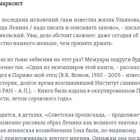
марксист
о последних мгновений /нам известна жизнь Ульянова,
а Ленина / надо писать и описывать заново», – писал 
ковский. Увы, дело обстоит сложнее: даже сегодня об
естно намного меньше, чем принято думать.
ло из тьмы забвения на этот раз? Мемуары подруги бу
менно так. «Один из экземпляров этой книги, – расска
дел в Париже мой отец (В.К. Волков, 1930 – 2005 – изв
сторик, долгое время возглавлявший Институт славян
 РАН – А.П.). – Книга была издана в оккупированном 
сти, летом сорокового года».
одится, в деталях. «Советская пропаганда, – продолжа
изменно рисовала образ Ленина как великого знатока 
ная ленинская возлюбленная (она была, по-видимому,
 придерживалась другого мнения. Однажды она посл