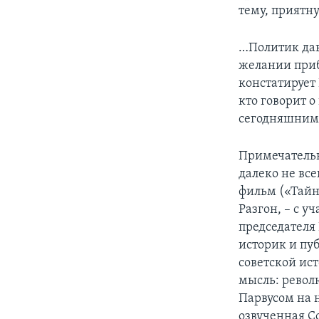
тему, приятн
…Политик дав
желании прибл
констатирует
кто говорит 
сегодняшним
Примечательн
далеко не вс
фильм («Тайн
Разгон, – с 
председателя
историк и пу
советской ис
мысль: револ
Парвусом на 
озвученная С