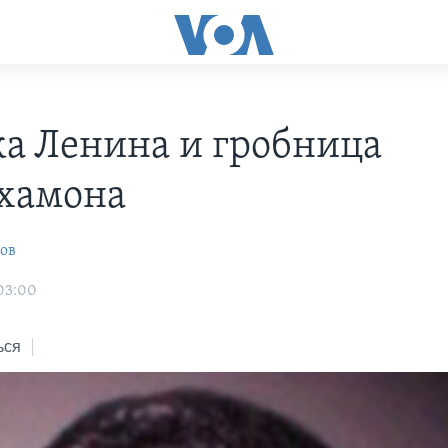
ка Ленина и гробница
хамона
ов
 03:00
ься