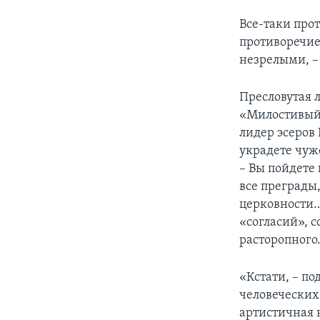
Все-таки прот
противоречие
незрелыми, –
Пресловутая 
«Милостивый 
лидер эсеров 
украдете чуж
– Вы пойдете
все преграды
церковности…
«согласий», 
расторопног
«Кстати, – по
человеческих
артистичная 