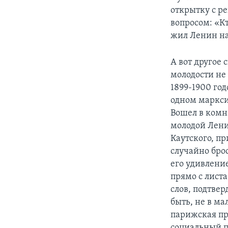
открытку с р
вопросом: «К
жил Ленин на
А вот другое 
молодости не
1899-1900 год
одном маркси
Вошел в комн
молодой Лени
Каутского, пр
случайно бро
его удивление
прямо с лист
слов, подтвер
быть, не в ма
парижская пр
социальный п