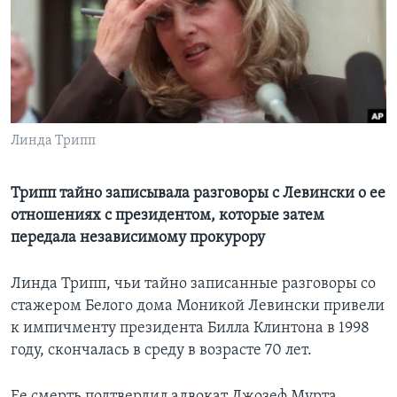
Learning English
СОЦИАЛЬНЫЕ СЕТИ
Линда Трипп
Языки
Трипп тайно записывала разговоры с Левински о ее
отношениях с президентом, которые затем
передала независимому прокурору
Линда Трипп, чьи тайно записанные разговоры со
стажером Белого дома Моникой Левински привели
к импичменту президента Билла Клинтона в 1998
году, скончалась в среду в возрасте 70 лет.
Ее смерть подтвердил адвокат Джозеф Мурта,