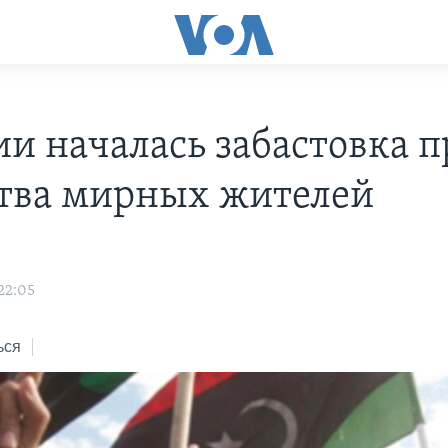
ии началась забастовка 
тва мирных жителей
22:05
ься