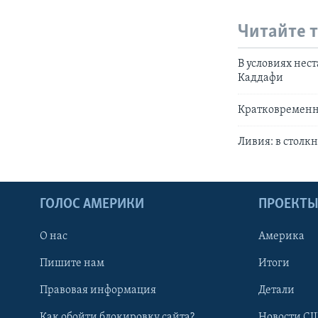
Читайте 
В условиях нес
Каддафи
Кратковременн
Ливия: в столк
ГОЛОС АМЕРИКИ
ПРОЕКТ
О нас
Америка
Пишите нам
Итоги
Правовая информация
Детали
Как обойти блокировку сайта?
Новости СШ