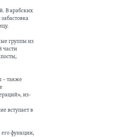
й. В арабских
 забастовка
ицу.
ные группы из
й части
кпосты,
 – также
е
раций», из-
ие вступает в
 его функции,