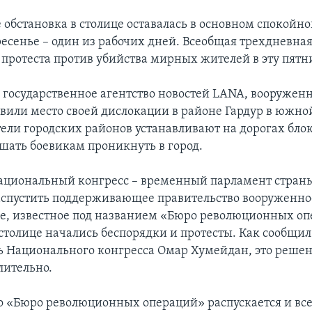
 обстановка в столице оставалась в основном спокойно
ресенье – один из рабочих дней. Всеобщая трехдневная
 протеста против убийства мирных жителей в эту пятн
 государственное агентство новостей LANA, вооружен
вили место своей дислокации в районе Гардур в южно
ели городских районов устанавливают на дорогах бло
шать боевикам проникнуть в город.
циональный конгресс – временный парламент страны
аспустить поддерживающее правительство вооруженно
, известное под названием «Бюро революционных опе
 столице начались беспорядки и протесты. Как сообщил
ь Национального конгресса Омар Хумейдан, это решен
лительно.
то «Бюро революционных операций» распускается и все