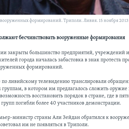
вооруженных формирований. Триполи. Ливия. 15 ноября 2013 
должают бесчинствовать вооруженные формирования
вии закрыты большинство предприятий, учреждений и
ителей города началась забастовка в знак протеста пр
ооруженных формирований.
е по ливийскому телевидению транслировали обращен
группам, в котором им предлагалось сложить оружие 
возможность восстановить порядок в стране, где в пят
групп погибли более 40 участников демонстрации.
емьер-министр страны Али Зейдан обратился к воору
оветовал им не появляться в Триполи.