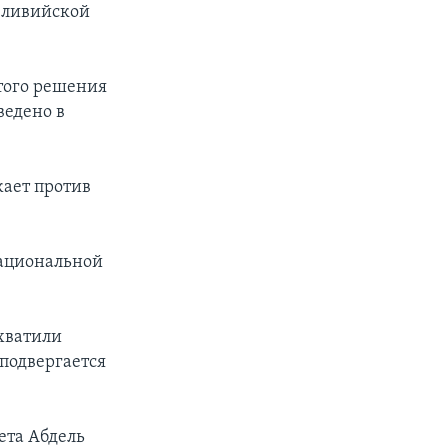
 ливийской
этого решения
ведено в
жает против
национальной
хватили
подвергается
ета Абдель