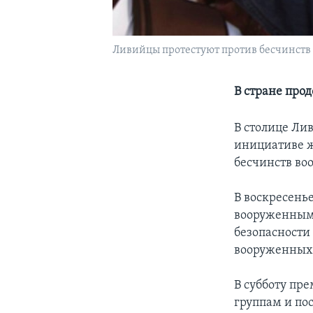
Ливийцы протестуют против бесчинств 
В стране про
В столице Ли
инициативе ж
бесчинств в
В воскресень
вооруженным 
безопасности 
вооруженных 
В субботу пр
группам и пос