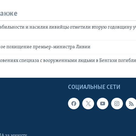
также
табильности и насилия ливийцы отметили вторую годовщину 
ое похищение премьер-министра Ливии
новениях спецназа с вооруженными людьми в Бенгази погибли
Ы
СОЦИАЛЬНЫЕ СЕТИ
А за минуту