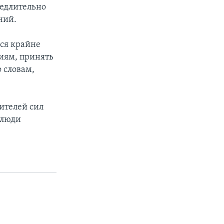
медлительно
ний.
ься крайне
иям, принять
о словам,
ителей сил
 люди