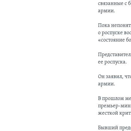
связанные с 
армии.
Пока непонят
о роспуске в
«состояние бо
Представител
ее роспуска.
Он заявил, ч
армии.
В прошлом ме
премьер-мини
жесткой крит
Бывший предс