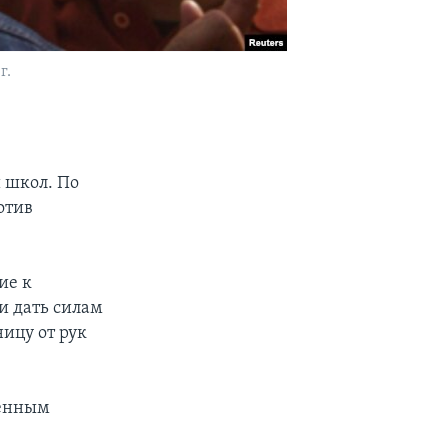
г.
 школ. По
отив
ие к
и дать силам
ницу от рук
женным