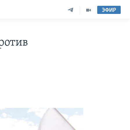
ЭФИР
против