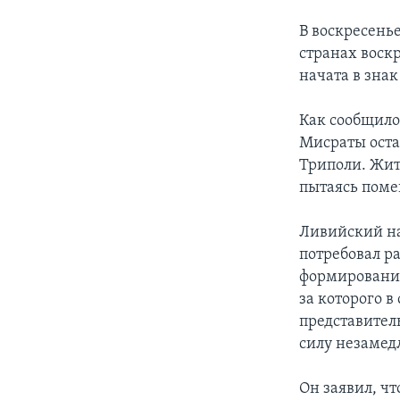
В воскресенье
странах воск
начата в знак
Как сообщило
Мисраты оста
Триполи. Жит
пытаясь поме
Ливийский на
потребовал р
формирование
за которого в
представител
силу незамед
Он заявил, ч