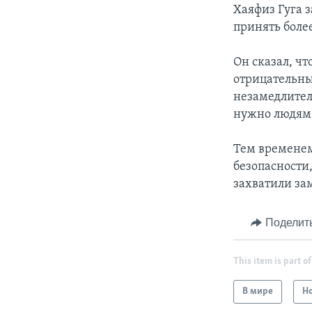
Хаяфиз Гуга 
принять бол
Он сказал, ч
отрицательн
незамедлитель
нужно людям
Тем временем
безопасности
захватили за
Поделит
This item is part of
В мире
Н