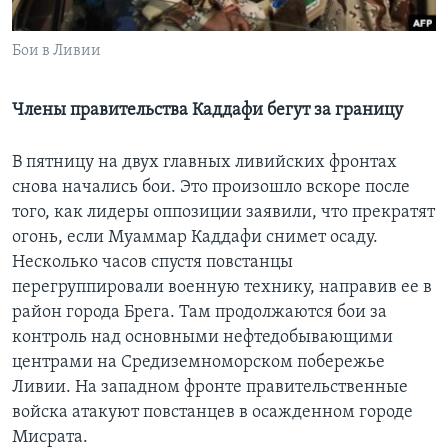
Learning English
Бои в Ливии
СОЦИАЛЬНЫЕ СЕТИ
Члены правительства Каддафи бегут за границу
В пятницу на двух главных ливийских фронтах
Языки
снова начались бои. Это произошло вскоре после
того, как лидеры оппозиции заявили, что прекратят
огонь, если Муаммар Каддафи снимет осаду.
Несколько часов спустя повстанцы
перегруппировали военную технику, направив ее в
район города Брега. Там продолжаются бои за
контроль над основными нефтедобывающими
центрами на Средиземноморском побережье
Ливии. На западном фронте правительственные
войска атакуют повстанцев в осажденном городе
Мисрата.