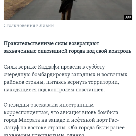
Learning English
Столкновения в Ливии
СОЦИАЛЬНЫЕ СЕТИ
Правительственные силы возвращают
захваченные оппозицией города под свой контроль
Языки
Cилы верные Каддафи провели в субботу
очередную бомбардировку западных и восточных
районов страны, пытаясь вернуть территории,
находящиеся под контролем повстанцев.
Очевидцы рассказали иностранным
корреспондентам, что авиация вновь бомбила
город Мисрата на западе и нефтяной порт Рас-
Лануф на востоке страны. Оба города были ранее
захвачены повстанцами, однако