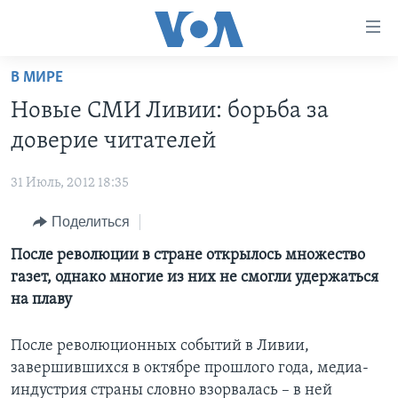
Линки
доступности
Перейти
В МИРЕ
на
ГЛАВНОЕ
Новые СМИ Ливии: борьба за
основной
ПРОГРАММЫ
контент
доверие читателей
ПРОЕКТЫ
Перейти
АМЕРИКА
к
31 Июль, 2012 18:35
ЭКСПЕРТИЗА
НОВОСТИ ЗА МИНУТУ
УЧИМ АНГЛИЙСКИЙ
основной
Поделиться
ИНТЕРВЬЮ
ИТОГИ
НАША АМЕРИКАНСКАЯ ИСТОРИЯ
навигации
Перейти
ФАКТЫ ПРОТИВ ФЕЙКОВ
После революции в стране открылось множество
ПОЧЕМУ ЭТО ВАЖНО?
А КАК В АМЕРИКЕ?
в
газет, однако многие из них не смогли удержаться
ЗА СВОБОДУ ПРЕССЫ
ДИСКУССИЯ VOA
АРТЕФАКТЫ
поиск
на плаву
УЧИМ АНГЛИЙСКИЙ
ДЕТАЛИ
АМЕРИКАНСКИЕ ГОРОДКИ
После революционных событий в Ливии,
ВИДЕО
НЬЮ-ЙОРК NEW YORK
ТЕСТЫ
завершившихся в октябре прошлого года, медиа-
ПОДПИСКА НА НОВОСТИ
АМЕРИКА. БОЛЬШОЕ ПУТЕШЕСТВИЕ
индустрия страны словно взорвалась – в ней