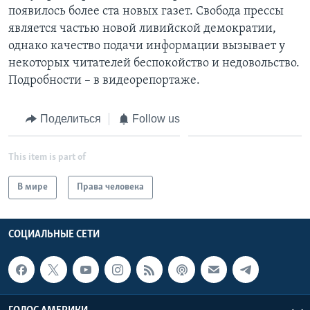
появилось более ста новых газет. Свобода прессы
Learning English
является частью новой ливийской демократии,
однако качество подачи информации вызывает у
СОЦИАЛЬНЫЕ СЕТИ
некоторых читателей беспокойство и недовольство.
Подробности – в видеорепортаже.
Поделиться
Follow us
Языки
This item is part of
В мире
Права человека
СОЦИАЛЬНЫЕ СЕТИ