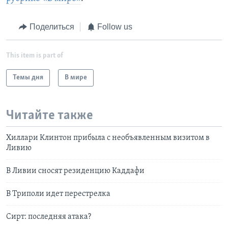
Поделиться
Follow us
This item is part of
Темы дня
В мире
Читайте также
Хиллари Клинтон прибыла с необъявленным визитом в
Ливию
В Ливии сносят резиденцию Каддафи
В Триполи идет перестрелка
Сирт: последняя атака?