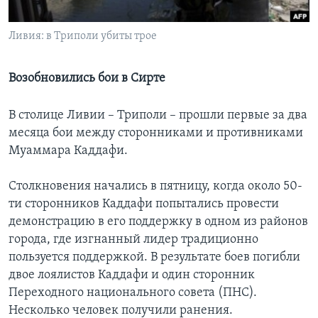
Learning English
Ливия: в Триполи убиты трое
СОЦИАЛЬНЫЕ СЕТИ
Возобновились бои в Сирте
В столице Ливии – Триполи – прошли первые за два
Языки
месяца бои между сторонниками и противниками
Муаммара Каддафи.
Столкновения начались в пятницу, когда около 50-
ти сторонников Каддафи попытались провести
демонстрацию в его поддержку в одном из районов
города, где изгнанный лидер традиционно
пользуется поддержкой. В результате боев погибли
двое лоялистов Каддафи и один сторонник
Переходного национального совета (ПНС).
Несколько человек получили ранения.