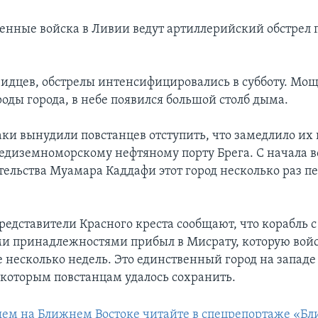
енные войска в Ливии ведут артиллерийский обстрел 
видцев, обстрелы интенсифицировались в субботу. Мо
оды города, в небе появился большой столб дыма.
аки вынудили повстанцев отступить, что замедлило и
средиземноморскому нефтяному порту Брега. С начала 
тельства Муамара Каддафи этот город несколько раз п
редставители Красного креста сообщают, что корабль с
 принадлежностями прибыл в Мисрату, которую вой
 несколько недель. Это единственный город на западе
 которым повстанцам удалось сохранить.
ем на Ближнем Востоке читайте в спецрепортаже «Б