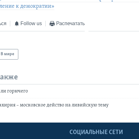
мление к демократии»
ься
Follow us
Распечатать
В мире
также
ли горючего
хирия – московское действо на ливийскую тему
Ы
СОЦИАЛЬНЫЕ СЕТИ