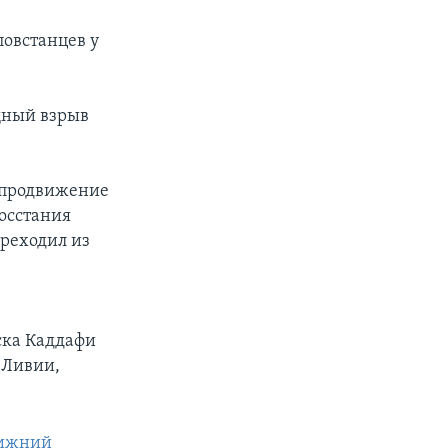
повстанцев у
щный взрыв
х продвижение
восстания
ереходил из
ска Каддафи
 Ливии,
лижний