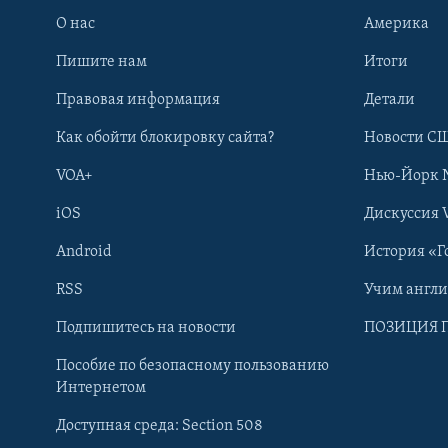
О нас
Америка
Пишите нам
Итоги
Правовая информация
Детали
Как обойти блокировку сайта?
Новости СШ
VOA+
Нью-Йорк 
iOS
Дискуссия 
Android
История «Г
RSS
Учим англ
Learning English
Подпишитесь на новости
ПОЗИЦИЯ 
Пособие по безопасному пользованию
СОЦИАЛЬНЫЕ СЕТИ
Интернетом
Доступная среда: Section 508