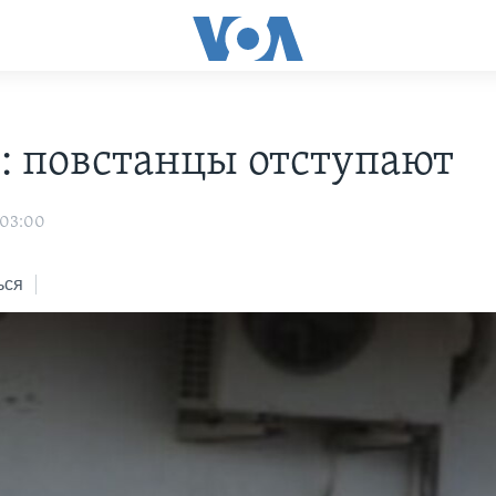
: повстанцы отступают
 03:00
ься