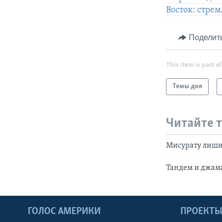
Восток: стре
Поделит
This item is part of
Темы дня
Читайте 
Мисурату лиши
Тандем и джама
ГОЛОС АМЕРИКИ
ПРОЕКТ