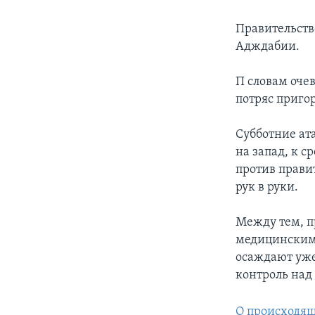
Правительств
Адждабии.
П словам оче
потряс пригор
Субботние ат
на запад, к 
против прави
рук в руки.
Между тем, п
медицинскими
осаждают уже
контроль над
О происходящ