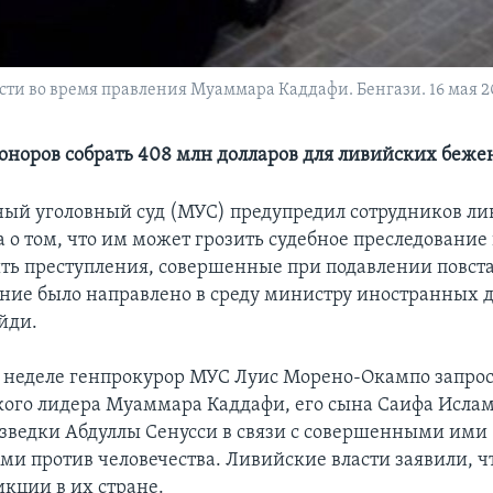
ти во время правления Муаммара Каддафи. Бенгази. 16 мая 20
оноров собрать 408 млн долларов для ливийских беже
й уголовный суд (МУС) предупредил сотрудников ли
 о том, что им может грозить судебное преследование 
ть преступления, совершенные при подавлении повст
ие было направлено в среду министру иностранных 
йди.
й неделе генпрокурор МУС Луис Морено-Окампо запрос
кого лидера Муаммара Каддафи, его сына Саифа Ислам
зведки Абдуллы Сенусси в связи с совершенными ими
ми против человечества. Ливийские власти заявили, ч
кции в их стране.