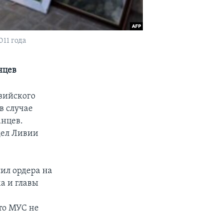
11 года
нцев
вийского
в случае
анцев.
дел Ливии
ил ордера на
а и главы
то МУС не