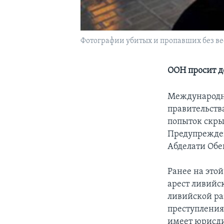
Фотографии убитых и пропавших без вес
ООН просит д
Международны
правительства
попыток скры
Предупрежден
Абделати Обе
Ранее на это
арест ливийс
ливийской ра
преступления
имеет юрисди