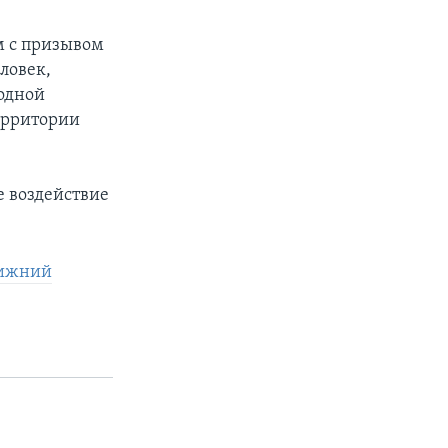
м с призывом
ловек,
одной
ерритории
е воздействие
лижний