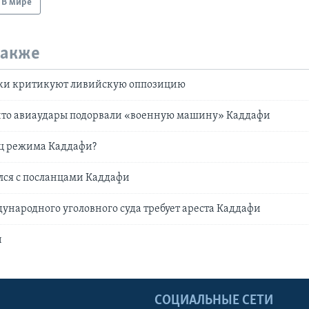
В мире
также
и критикуют ливийскую оппозицию
 что авиаудары подорвали «военную машину» Каддафи
ец режима Каддафи?
лся с посланцами Каддафи
народного уголовного суда требует ареста Каддафи
и
Ы
СОЦИАЛЬНЫЕ СЕТИ