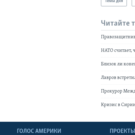
Темы дня
Читайте 
Правозащитник
НАТО считает,
Близок ли кон
Лавров встрети
Прокурор Между
Кризис в Сири
ГОЛОС АМЕРИКИ
ПРОЕКТ