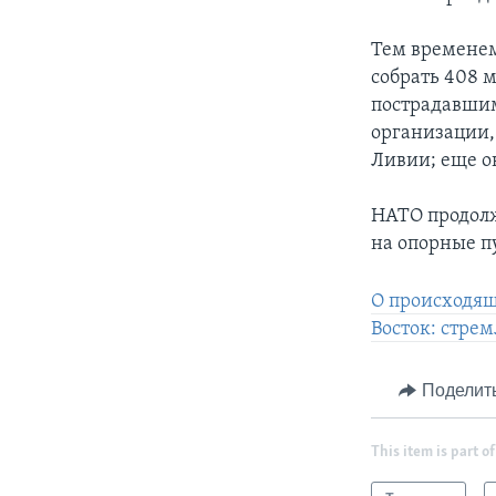
Тем временем
собрать 408 
пострадавшим
организации,
Ливии; еще о
НАТО продолж
на опорные п
О происходящ
Восток: стре
Поделит
This item is part of