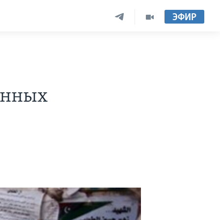
ЭФИР
енных