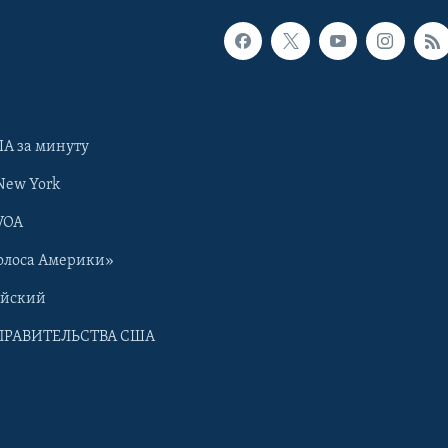
А за минуту
New York
VOA
олоса Америки»
ийский
ПРАВИТЕЛЬСТВА США