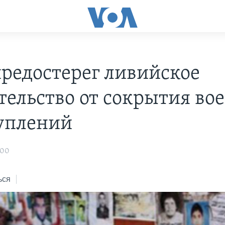
редостерег ливийское
тельство от сокрытия во
уплений
:00
ься