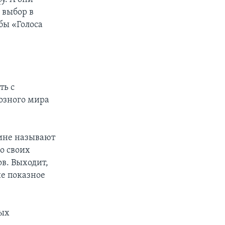
 выбор в
бы «Голоса
ть с
иозного мира
аине называют
о своих
в. Выходит,
ше показное
ных