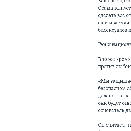
Как сообщала
Обама выпуст
сделать все 
оказываемая 
бисексуалов и
Геи и национ
В то же врем
против любой
«Мы защищаем
безопасном о
делают это з
они будут отв
основатель д
Он считает, 