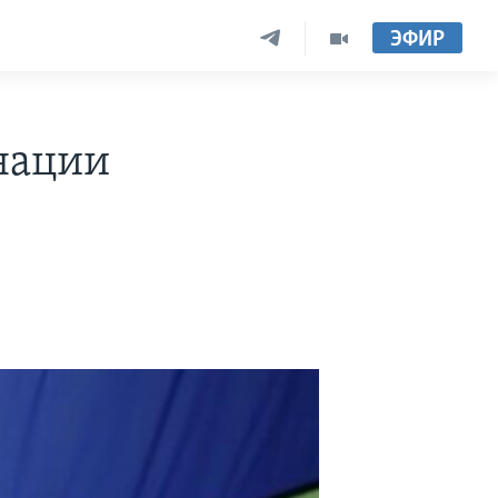
ЭФИР
нации