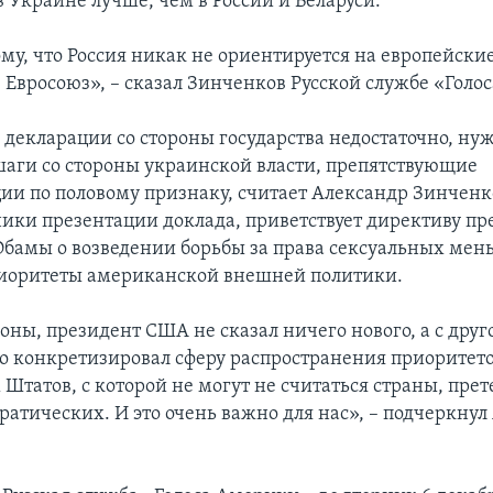
 Украине лучше, чем в России и Беларуси.
му, что Россия никак не ориентируется на европейски
 Евросоюз», – сказал Зинченков Русской службе «Голо
 декларации со стороны государства недостаточно, ну
аги со стороны украинской власти, препятствующие
и по половому признаку, считает Александр Зинченко
ники презентации доклада, приветствует директиву пр
бамы о возведении борьбы за права сексуальных мен
иоритеты американской внешней политики.
оны, президент США не сказал ничего нового, а с друг
о конкретизировал сферу распространения приоритет
Штатов, с которой не могут не считаться страны, пр
ратических. И это очень важно для нас», – подчеркнул