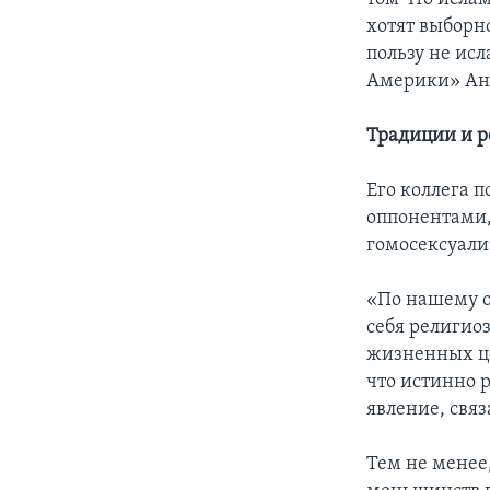
хотят выборн
пользу не исл
Америки» Ан
Традиции и р
Его коллега 
оппонентами,
гомосексуали
«По нашему о
себя религио
жизненных це
что истинно 
явление, свя
Тем не менее