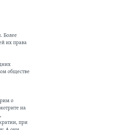
. Более
ей их права
едних
ком обществе
орим о
смотрите на
,
кратии, при
у. А они