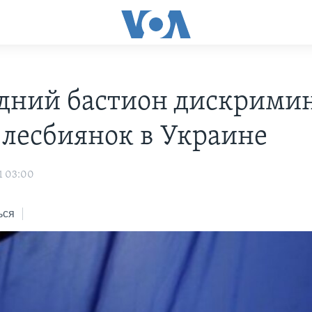
дний бастион дискрими
и лесбиянок в Украине
1 03:00
ься