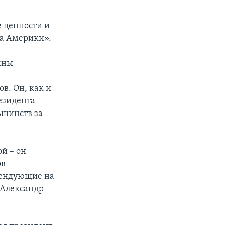
е ценности и
са Америки».
жны
в. Он, как и
езидента
ьшинств за
ой – он
ов
етендующие на
 Александр