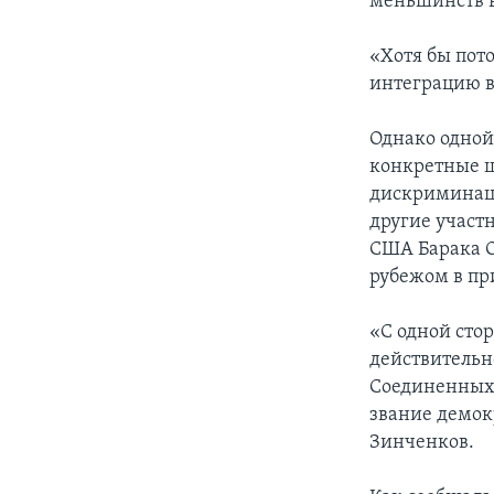
меньшинств в
«Хотя бы пото
интеграцию в
Однако одной
конкретные ш
дискриминаци
другие участ
США Барака О
рубежом в пр
«С одной стор
действительн
Соединенных 
звание демок
Зинченков.