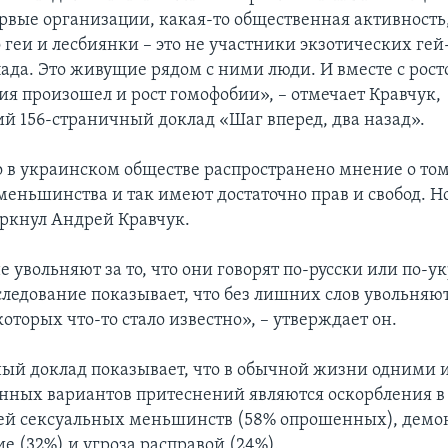
рвые организации, какая-то общественная активность
 геи и лесбиянки – это не участники экзотических ге
пада. Это живущие рядом с ними люди. И вместе с рос
я произошел и рост гомофобии», – отмечает Кравчук,
й 156-страничный доклад «Шаг вперед, два назад».
о в украинском обществе распространено мнение о том
меньшинства и так имеют достаточно прав и свобод. Но
еркнул Андрей Кравчук.
 увольняют за то, что они говорят по-русски или по-у
ледование показывает, что без лишних слов увольняют
которых что-то стало известно», – утверждает он.
ый доклад показывает, что в обычной жизни одними 
нных вариантов притеснений являются оскорбления в
ей сексуальных меньшинств (58% опрошенных), демо
е (32%) и угроза расправой (24%).