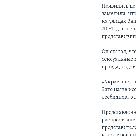
Появились пе
заметили, что
на улицах За
ЛГБТ-движени
представивши
Он сказал, чт
сексуальные 
правда, подч
«Украинцев не
Зато наше исс
лесбиянок, о 
Представленн
распростране
представител
игнорировани