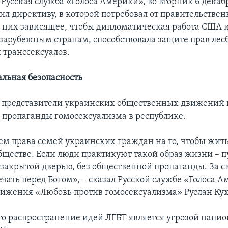
 Русская служба «Голоса Америки», во вторник 6 декаб
ил директиву, в которой потребовал от правительстве
от них зависящее, чтобы дипломатическая работа США 
зарубежным странам, способствовала защите прав лесб
 транссексуалов.
альная безопасность
я представители украинских общественных движений
 пропаганды гомосексуализма в республике.
 права семей украинских граждан на то, чтобы жить
бществе. Если люди практикуют такой образ жизни – п
а закрытой дверью, без общественной пропаганды. За с
ечать перед Богом», – сказал Русской службе «Голоса 
вижения «Любовь против гомосексуализма» Руслан Кух
что распространение идей ЛГБТ является угрозой наци