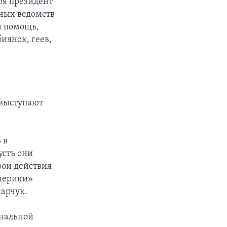
ря президент
нных ведомств
и помощь,
иянок, геев,
 выступают
 в
усть они
вои действия
Америки»
арчук.
ональной