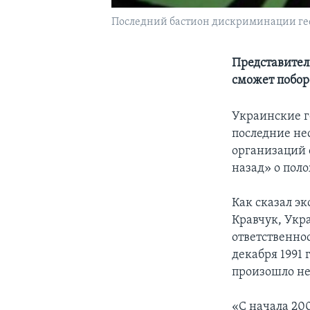
Последний бастион дискриминации гее
Представител
сможет побор
Украинские г
последние не
организаций 
назад» о пол
Как сказал э
Кравчук, Укр
ответственно
декабря 1991 
произошло н
«С начала 20