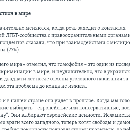
стион в мире
ачительно меняются, когда речь заходит о контактах
ей ЛГБТ-сообщества с правоохранительными органами
пондентов сказали, что при взаимодействии с милици
ы (77%).
его мира» отметил, что гомофобия – это один из посл
скриминации в мире, и неудивительно, что в украинс
и двадцати лет после отмены уголовного наказания за
зм эта проблема до конца не изжита.
о и в нашей стране она уйдет в прошлое. Когда мы гов
акие выбирать – европейские или консервативные, по
сну”. Они выбирают европейские ценности. Исламисты
 враги всего западного, теперь хотят свободы и демо
м требует покорности полновластному правителю-халиф