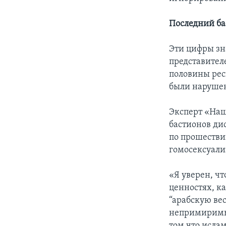
Последний ба
Эти цифры зн
представител
половины рес
были нарушен
Эксперт «Наш
бастионов ди
по прошестви
гомосексуали
«Я уверен, чт
ценностях, к
“арабскую ве
непримиримые
том что исла