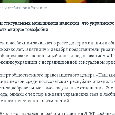
в и лесбиянок в Украине
и сексуальных меньшинств надеются, что украинское
оть «вирус» гомофобии
еи и лесбиянки заявляют о росте дискриминации в общ
сколько лет. В пятницу 8 декабря представители украи
обнародовали специальный доклад под названием «Ша
ожении украинцев с нетрадиционной сексуальной ори
ксперт общественного правозащитного центра «Наш м
аина первой среди постсоветских республик отменила
сть за добровольные гомосексуальные отношения. Это
года, однако с тех пор в жизни украинских геев и лесб
емного качественных изменений.
00-х годов начался новый этап развития ЛГБТ-сообщес