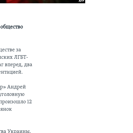
 общество
естве за
нских ЛГБТ-
г вперед, два
ентацией.
ир» Андрей
 уголовную
 произошло 12
иянок
тва Украины.