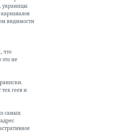
, украинцы
й-карнавалов
том видимости
, что
 это не
краински.
 тех геев и
из самых
 адрес
нстративное