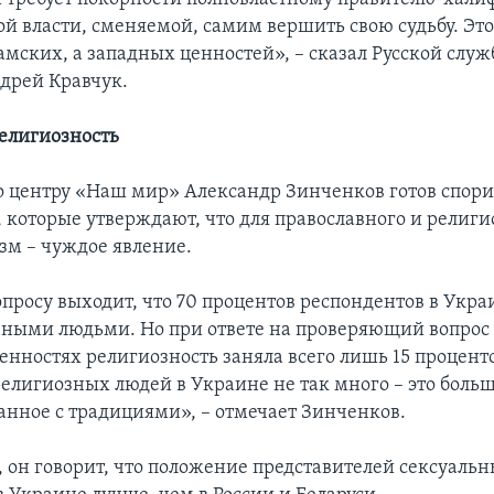
ой власти, сменяемой, самим вершить свою судьбу. Это
амских, а западных ценностей», – сказал Русской служ
дрей Кравчук.
елигиозность
по центру «Наш мир» Александр Зинченков готов спори
 которые утверждают, что для православного и религ
зм – чуждое явление.
просу выходит, что 70 процентов респондентов в Укр
зными людьми. Но при ответе на проверяющий вопрос 
нностях религиозность заняла всего лишь 15 проценто
религиозных людей в Украине не так много – это боль
занное с традициями», – отмечает Зинченков.
, он говорит, что положение представителей сексуаль