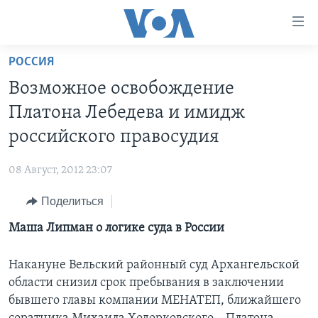
Линки
доступности
Перейти
РОССИЯ
на
ГЛАВНОЕ
Возможное освобождение
основной
ПРОГРАММЫ
контент
Платона Лебедева и имидж
ПРОЕКТЫ
Перейти
АМЕРИКА
российского правосудия
к
ЭКСПЕРТИЗА
НОВОСТИ ЗА МИНУТУ
УЧИМ АНГЛИЙСКИЙ
основной
08 Август, 2012 23:07
ИНТЕРВЬЮ
ИТОГИ
НАША АМЕРИКАНСКАЯ ИСТОРИЯ
навигации
Перейти
Поделиться
ФАКТЫ ПРОТИВ ФЕЙКОВ
ПОЧЕМУ ЭТО ВАЖНО?
А КАК В АМЕРИКЕ?
в
Маша Липман о логике суда в России
ЗА СВОБОДУ ПРЕССЫ
ДИСКУССИЯ VOA
АРТЕФАКТЫ
поиск
УЧИМ АНГЛИЙСКИЙ
ДЕТАЛИ
АМЕРИКАНСКИЕ ГОРОДКИ
Накануне Вельский районный суд Архангельской
ВИДЕО
НЬЮ-ЙОРК NEW YORK
ТЕСТЫ
области снизил срок пребывания в заключении
бывшего главы компании МЕНАТЕП, ближайшего
ПОДПИСКА НА НОВОСТИ
АМЕРИКА. БОЛЬШОЕ ПУТЕШЕСТВИЕ