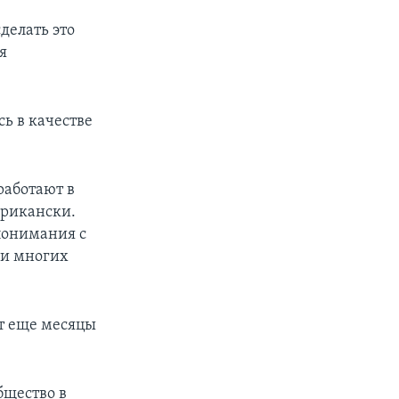
делать это
я
ь в качестве
работают в
ерикански.
понимания с
ми многих
ят еще месяцы
бщество в