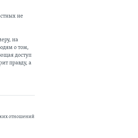
естных не
меру, на
юдям о том,
еющая доступ
ит правду, а
йских отношений