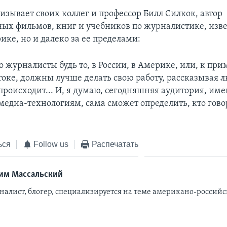
изывает своих коллег и профессор Билл Силкок, автор
ых фильмов, книг и учебников по журналистике, изв
ике, но и далеко за ее пределами:
о журналисты будь то, в России, в Америке, или, к при
оке, должны лучше делать свою работу, рассказывая л
 происходит... И, я думаю, сегодняшняя аудитория, им
медиа-технологиям, сама сможет определить, кто говор
ься
Follow us
Распечатать
им Массальский
налист, блогер, специализируется на теме американо-росси