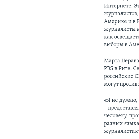
Интернете. Э
журналистов, 
Америке и в Р
журналисты м
как освещаетс
выборы в Аме
Марта Церава
PBS в Риге. С
российские СМ
могут против
«Я не думаю, 
– предоставл
человеку, пр
разных языка
журналистику