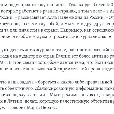
то международные журналисты. Туда входит более 150
которые работают в разных странах, в том числе – в А
оссии, – рассказывает Алла Надежкина из России. – Э
огут общаться между собой, и мы часто друг друга сп
я та или иная тема в стране. Например, как освещают
рике, что об этом думают российские журналисты…»
 уже десять лет в журналистике, работает на латвийс
егодня на аудиторию стран Балтии все более активно р
И. В этой связи часто обсуждается тема, что балтийс
опоставить так называемой «кремлевской пропаганде»
что наша задача – бороться с какой-либо пропагандой
ять объективную, сбалансированную информацию каж
оживающему в Латвии… Мы стремимся для всех, говор
х в Латвии, делать хорошую качественную объективн
», – говорит Марта Церава.