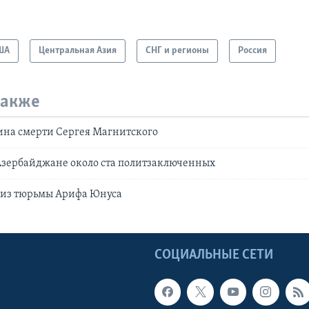
ША
Центральная Азия
СНГ и регионы
Россия
также
ина смерти Сергея Магнитского
Азербайджане около ста политзаключенных
 из тюрьмы Арифа Юнуса
Ы
СОЦИАЛЬНЫЕ СЕТИ