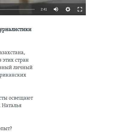
2:41
EMBED
SHARE
журналистики
захстана,
з этих стран
разный личный
мериканских
исты освещают
а Наталья
опыт?