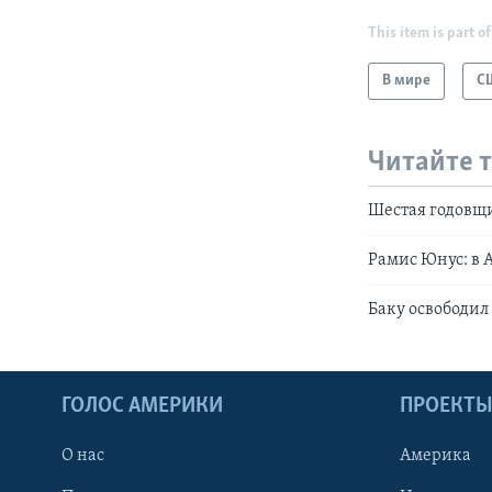
This item is part of
В мире
С
Читайте 
Шестая годовщ
Рамис Юнус: в 
Баку освободил
ГОЛОС АМЕРИКИ
ПРОЕКТ
О нас
Америка