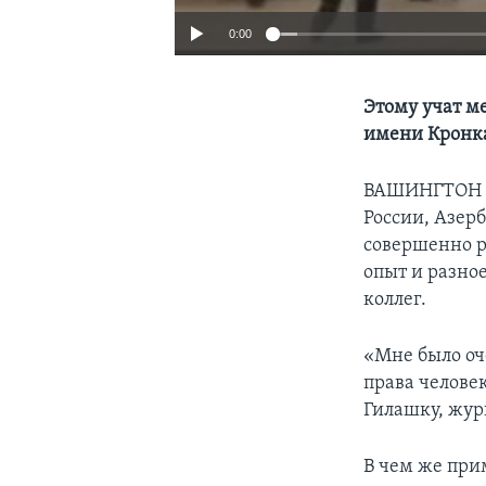
0:00
Этому учат м
имени Кронка
ВАШИНГТОН
России, Азерб
совершенно р
опыт и разно
коллег.
«Мне было оч
права человек
Гилашку, жур
В чем же при