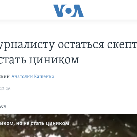
урналисту остаться скеп
 стать циником
ский
Анатолий Кашенко
23:26
ься
иком, но не стать циником