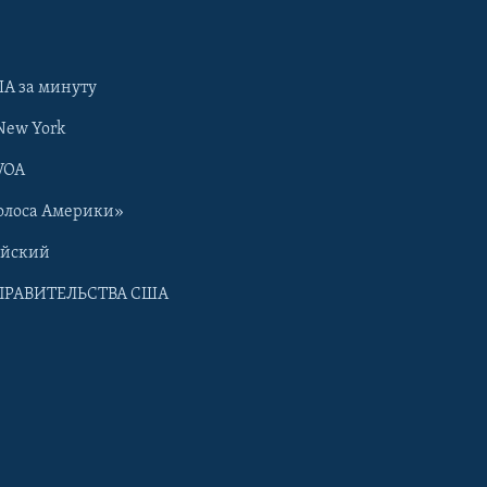
А за минуту
New York
VOA
олоса Америки»
ийский
ПРАВИТЕЛЬСТВА США