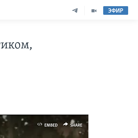
ЭФИР
тиком,
EMBED
SHARE