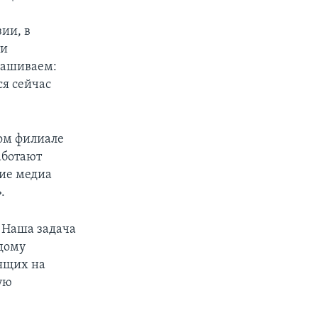
зии, в
ти
рашиваем:
ся сейчас
ком филиале
аботают
кие медиа
.
. Наша задача
дому
ящих на
ую