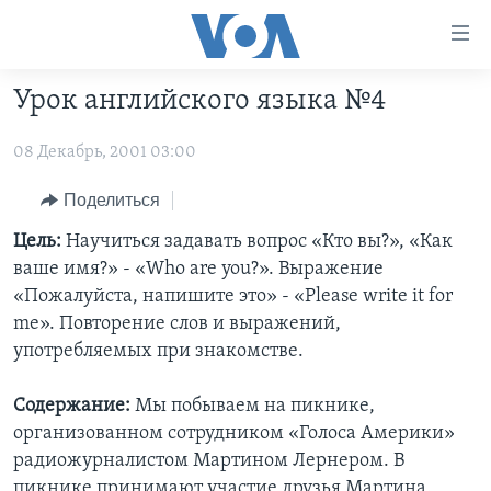
Линки
доступности
Перейти
Урок английского языка №4
на
ГЛАВНОЕ
основной
08 Декабрь, 2001 03:00
ПРОГРАММЫ
контент
ПРОЕКТЫ
Перейти
АМЕРИКА
Поделиться
к
ЭКСПЕРТИЗА
НОВОСТИ ЗА МИНУТУ
УЧИМ АНГЛИЙСКИЙ
Цель:
Научиться задавать вопрос «Кто вы?», «Как
основной
ваше имя?» - «Who are you?». Выражение
ИНТЕРВЬЮ
ИТОГИ
НАША АМЕРИКАНСКАЯ ИСТОРИЯ
навигации
«Пожалуйста, напишите это» - «Please write it for
Перейти
ФАКТЫ ПРОТИВ ФЕЙКОВ
ПОЧЕМУ ЭТО ВАЖНО?
А КАК В АМЕРИКЕ?
me». Повторение слов и выражений,
в
употребляемых при знакомстве.
ЗА СВОБОДУ ПРЕССЫ
ДИСКУССИЯ VOA
АРТЕФАКТЫ
поиск
УЧИМ АНГЛИЙСКИЙ
ДЕТАЛИ
АМЕРИКАНСКИЕ ГОРОДКИ
Содержание:
Мы побываем на пикнике,
ВИДЕО
организованном сотрудником «Голоса Америки»
НЬЮ-ЙОРК NEW YORK
ТЕСТЫ
радиожурналистом Мартином Лернером. В
ПОДПИСКА НА НОВОСТИ
АМЕРИКА. БОЛЬШОЕ ПУТЕШЕСТВИЕ
пикнике принимают участие друзья Мартина.