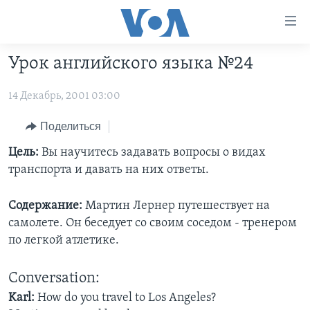
Линки
доступности
Перейти
Урок английского языка №24
на
ГЛАВНОЕ
основной
14 Декабрь, 2001 03:00
ПРОГРАММЫ
контент
ПРОЕКТЫ
Перейти
АМЕРИКА
Поделиться
к
ЭКСПЕРТИЗА
НОВОСТИ ЗА МИНУТУ
УЧИМ АНГЛИЙСКИЙ
Цель:
Вы научитесь задавать вопросы о видах
основной
транспорта и давать на них ответы.
ИНТЕРВЬЮ
ИТОГИ
НАША АМЕРИКАНСКАЯ ИСТОРИЯ
навигации
Перейти
ФАКТЫ ПРОТИВ ФЕЙКОВ
ПОЧЕМУ ЭТО ВАЖНО?
А КАК В АМЕРИКЕ?
Содержание:
Мартин Лернер путешествует на
в
самолете. Он беседует со своим соседом - тренером
ЗА СВОБОДУ ПРЕССЫ
ДИСКУССИЯ VOA
АРТЕФАКТЫ
поиск
по легкой атлетике.
УЧИМ АНГЛИЙСКИЙ
ДЕТАЛИ
АМЕРИКАНСКИЕ ГОРОДКИ
ВИДЕО
НЬЮ-ЙОРК NEW YORK
ТЕСТЫ
Conversation:
Karl:
How do you travel to Los Angeles?
ПОДПИСКА НА НОВОСТИ
АМЕРИКА. БОЛЬШОЕ ПУТЕШЕСТВИЕ