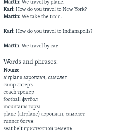
Martin:
We travel by plane.
Karl:
How do you travel to New York?
Learning English
Martin:
We take the train.
СОЦИАЛЬНЫЕ СЕТИ
Karl:
How do you travel to Indianapolis?
Martin
: We travel by car.
Языки
Words and phrases:
Nouns:
airplane аэроплан, самолет
camp лагерь
coach тренер
football футбол
mountains горы
plane (airplane) аэроплан, самолет
runner бегун
seat belt пристежной ремень