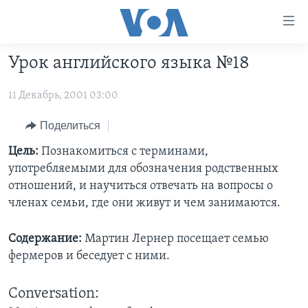
Линки
доступности
Перейти
Урок английского языка №18
на
ГЛАВНОЕ
основной
11 Декабрь, 2001 03:00
ПРОГРАММЫ
контент
ПРОЕКТЫ
Перейти
АМЕРИКА
Поделиться
к
ЭКСПЕРТИЗА
НОВОСТИ ЗА МИНУТУ
УЧИМ АНГЛИЙСКИЙ
Цель:
Познакомиться с терминами,
основной
употребляемыми для обозначения родственных
ИНТЕРВЬЮ
ИТОГИ
НАША АМЕРИКАНСКАЯ ИСТОРИЯ
навигации
отношений, и научиться отвечать на вопросы о
Перейти
ФАКТЫ ПРОТИВ ФЕЙКОВ
ПОЧЕМУ ЭТО ВАЖНО?
А КАК В АМЕРИКЕ?
членах семьи, где они живут и чем занимаются.
в
ЗА СВОБОДУ ПРЕССЫ
ДИСКУССИЯ VOA
АРТЕФАКТЫ
поиск
Содержание:
Мартин Лернер посещает семью
УЧИМ АНГЛИЙСКИЙ
ДЕТАЛИ
АМЕРИКАНСКИЕ ГОРОДКИ
фермеров и беседует с ними.
ВИДЕО
НЬЮ-ЙОРК NEW YORK
ТЕСТЫ
Conversation:
ПОДПИСКА НА НОВОСТИ
АМЕРИКА. БОЛЬШОЕ ПУТЕШЕСТВИЕ