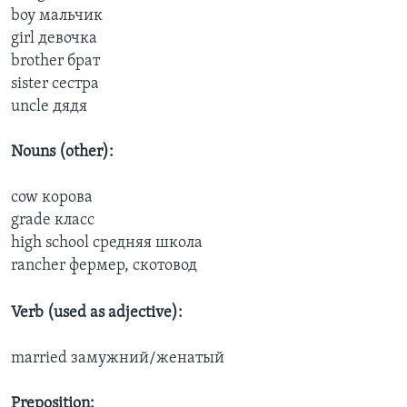
boy мальчик
girl девочка
brother брат
sister сестра
uncle дядя
Nouns (other):
cow корова
grade класс
high school средняя школа
rancher фермер, скотовод
Verb (used as adjective):
married замужний/женатый
Preposition: