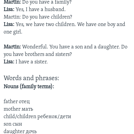
Martin:
Do you have a family?
Lisa:
Yes, I have a husband.
Learning English
Martin: Do you have children?
Lisa:
Yes, we have two children. We have one boy and
СОЦИАЛЬНЫЕ СЕТИ
one girl.
Martin:
Wonderful. You have a son and a daughter. Do
you have brothers and sisters?
Языки
Lisa:
I have a sister.
Words and phrases:
Nouns (family terms):
father отец
mother мать
child/children ребенок/дети
son сын
daughter дочь