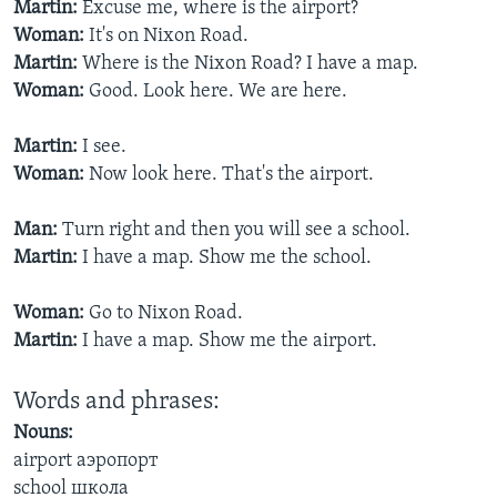
Martin:
Excuse me, where is the airport?
Woman:
It's on Nixon Road.
Learning English
Martin:
Where is the Nixon Road? I have a map.
Woman:
Good. Look here. We are here.
СОЦИАЛЬНЫЕ СЕТИ
Martin:
I see.
Woman:
Now look here. That's the airport.
Языки
Man:
Turn right and then you will see a school.
Martin:
I have a map. Show me the school.
Woman:
Go to Nixon Road.
Martin:
I have a map. Show me the airport.
Words and phrases:
Nouns:
airport аэропорт
school школа