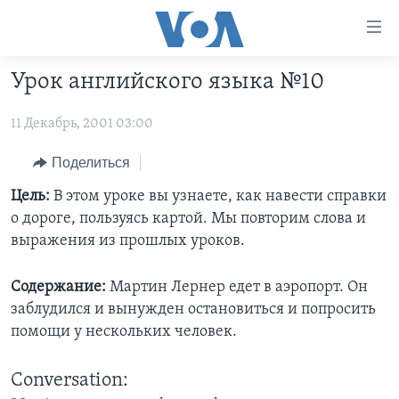
Линки
доступности
Перейти
Урок английского языка №10
на
ГЛАВНОЕ
основной
11 Декабрь, 2001 03:00
ПРОГРАММЫ
контент
ПРОЕКТЫ
Перейти
АМЕРИКА
Поделиться
к
ЭКСПЕРТИЗА
НОВОСТИ ЗА МИНУТУ
УЧИМ АНГЛИЙСКИЙ
Цель:
В этом уроке вы узнаете, как навести справки
основной
о дороге, пользуясь картой. Мы повторим слова и
ИНТЕРВЬЮ
ИТОГИ
НАША АМЕРИКАНСКАЯ ИСТОРИЯ
навигации
выражения из прошлых уроков.
Перейти
ФАКТЫ ПРОТИВ ФЕЙКОВ
ПОЧЕМУ ЭТО ВАЖНО?
А КАК В АМЕРИКЕ?
в
Содержание:
Мартин Лернер едет в аэропорт. Он
ЗА СВОБОДУ ПРЕССЫ
ДИСКУССИЯ VOA
АРТЕФАКТЫ
поиск
заблудился и вынужден остановиться и попросить
УЧИМ АНГЛИЙСКИЙ
ДЕТАЛИ
АМЕРИКАНСКИЕ ГОРОДКИ
помощи у нескольких человек.
ВИДЕО
НЬЮ-ЙОРК NEW YORK
ТЕСТЫ
Conversation:
ПОДПИСКА НА НОВОСТИ
АМЕРИКА. БОЛЬШОЕ ПУТЕШЕСТВИЕ