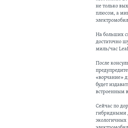
не только вы
плюсом, а ми
электромобил
На больших с
достаточно ш
миль/час Lea
После консул
предупредите
«ворчание» д
будет издава
встроенным в
Сейчас по до
гибридными д
экологичных 
электромобиле