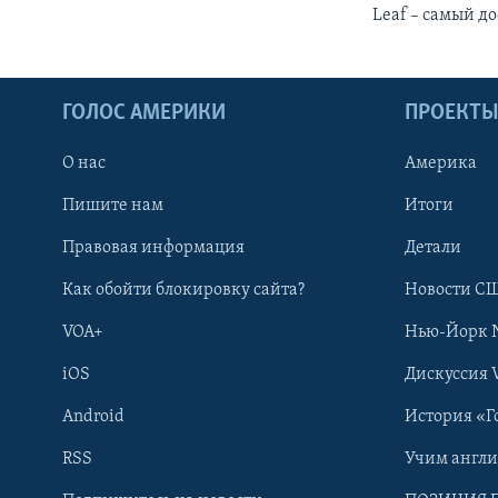
Leaf – самый д
ГОЛОС АМЕРИКИ
ПРОЕКТ
О нас
Америка
Пишите нам
Итоги
Правовая информация
Детали
Как обойти блокировку сайта?
Новости СШ
VOA+
Нью-Йорк 
iOS
Дискуссия 
Android
История «Г
RSS
Учим англ
Learning English