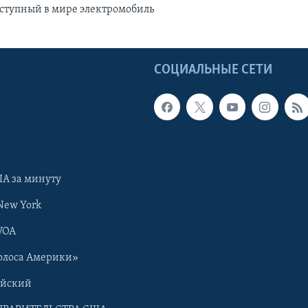
оступный в мире электромобиль
Ы
СОЦИАЛЬНЫЕ СЕТИ
А за минуту
New York
VOA
олоса Америки»
ийский