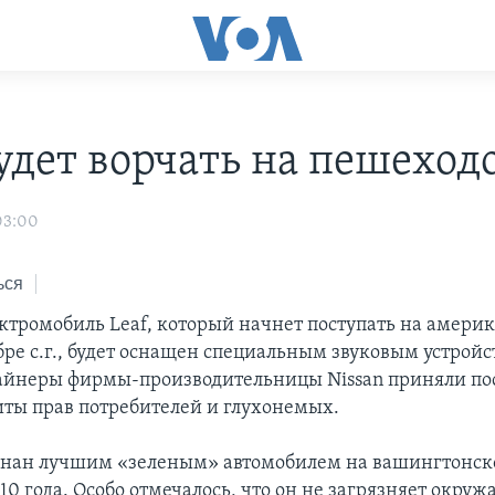
будет ворчать на пешеход
03:00
ься
ктромобиль Leaf, который начнет поступать на амери
бре с.г., будет оснащен специальным звуковым устройс
йнеры фирмы-производительницы Nissan приняли по
иты прав потребителей и глухонемых.
знан лучшим «зеленым» автомобилем на вашингтонс
10 года. Особо отмечалось, что он не загрязняет окру