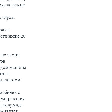
оказалось не
 слуха.
одит
ости ниже 20
 по части
тов
ходом машина
ется
д капотом.
мобилей с
мулирования
елая армада
д» явится