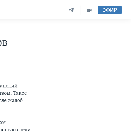
ЭФИР
ов
канский
твом. Такое
сле жалоб
ком
жающую среду