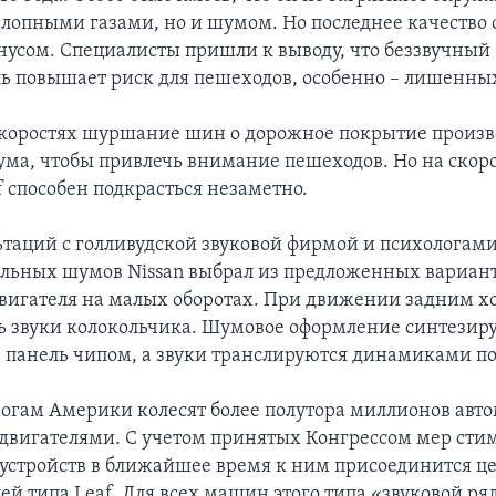
хлопными газами, но и шумом. Но последнее качество 
нусом. Специалисты пришли к выводу, что беззвучный
ь повышает риск для пешеходов, особенно – лишенных
коростях шуршание шин о дорожное покрытие произв
ума, чтобы привлечь внимание пешеходов. Но на скор
f способен подкрасться незаметно.
ьтаций с голливудской звуковой фирмой и психологами
льных шумов Nissan выбрал из предложенных вариан
вигателя на малых оборотах. При движении задним 
ть звуки колокольчика. Шумовое оформление синтезиру
 панель чипом, а звуки транслируются динамиками по
рогам Америки колесят более полутора миллионов авто
вигателями. С учетом принятых Конгрессом мер сти
устройств в ближайшее время к ним присоединится ц
й типа Leaf. Для всех машин этого типа «звуковой ря