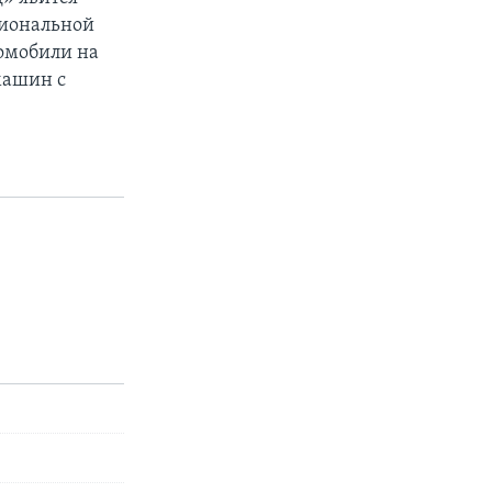
циональной
омобили на
машин с