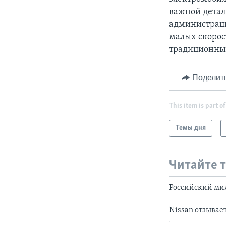
важной детал
администраци
малых скорос
традиционны
Поделит
This item is part of
Темы дня
Читайте 
Российский ми
Nissan отзывае