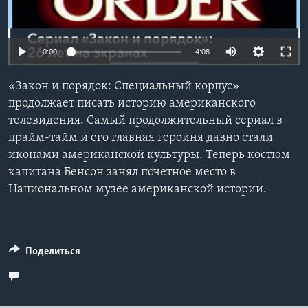
Learning English
0:00
4:08
СОЦИАЛЬНЫЕ СЕТИ
«Закон и порядок: Специальный корпус»
продолжает писать историю американского
телевидения. Самый продолжительный сериал в
Языки
прайм-тайм и его главная героиня давно стали
иконами американской культуры. Теперь костюм
капитана Бенсон занял почетное место в
Национальном музее американской истории.
Поделиться