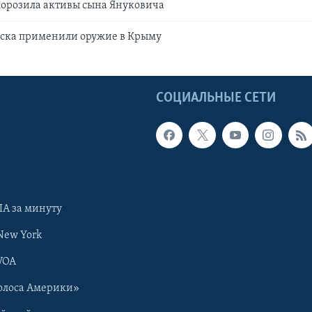
орозила активы сына Януковича
йска применили оружие в Крыму
Ы
СОЦИАЛЬНЫЕ СЕТИ
А за минуту
New York
VOA
олоса Америки»