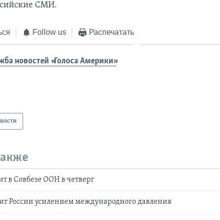
ссийские СМИ.
ься
Follow us
Распечатать
жба новостей «Голоса Америки»
вости
также
т в Совбезе ООН в четверг
зит России усилением международного давления