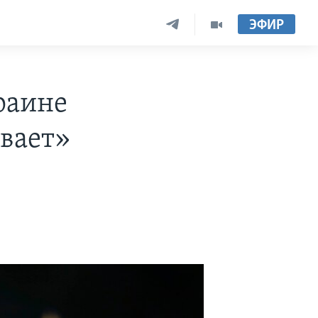
ЭФИР
раине
ивает»