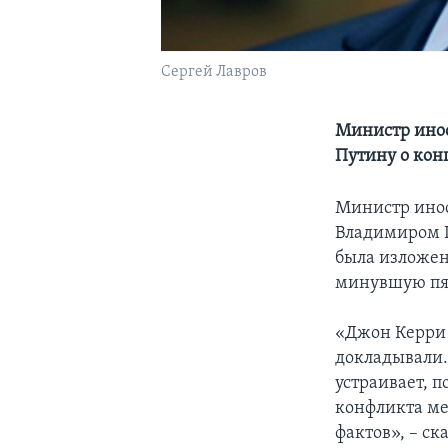
Сергей Лавров
Министр инос
Путину о ко
Министр инос
Владимиром П
была изложен
минувшую пя
«Джон Керри 
докладывали.
устраивает, п
конфликта ме
фактов», – с