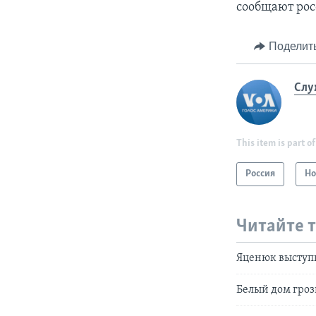
сообщают ро
Поделит
Слу
This item is part of
Россия
Но
Читайте 
Яценюк выступи
Белый дом гро