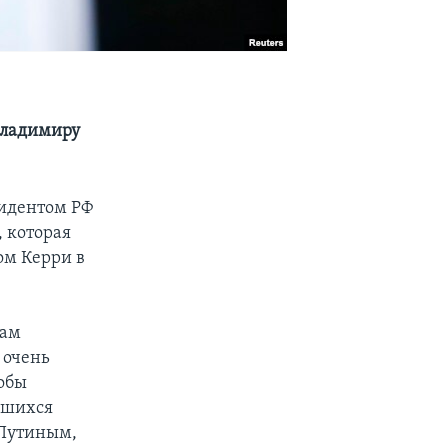
Владимиру
зидентом РФ
 которая
ом Керри в
вам
 очень
кобы
вшихся
 Путиным,