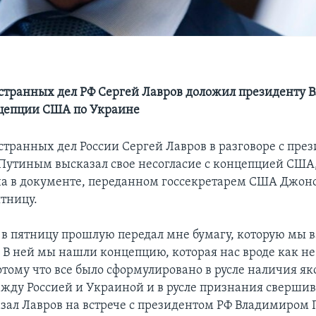
транных дел РФ Сергей Лавров доложил президенту 
нцепции США по Украине
транных дел России Сергей Лавров в разговоре с пре
утиным высказал свое несогласие с концепцией США,
а в документе, переданном госсекретарем США Джон
тницу.
в пятницу прошлую передал мне бумагу, которую мы 
 В ней мы нашли концепцию, которая нас вроде как не
отому что все было сформулировано в русле наличия я
жду Россией и Украиной и в русле признания сверши
казал Лавров на встрече с президентом РФ Владимиром