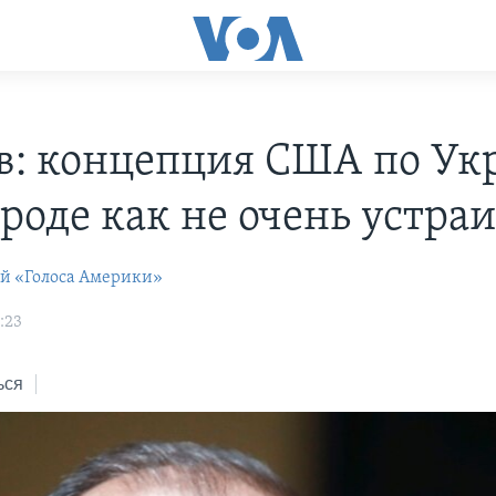
в: концепция США по Ук
вроде как не очень устра
ей «Голоса Америки»
:23
ься