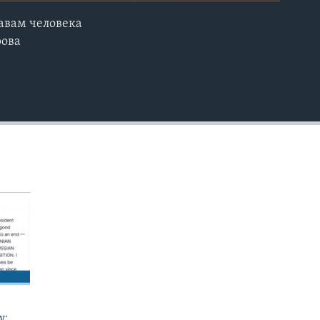
авам человека
EMBED
рова
у: