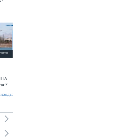
США
тво?
пизоды