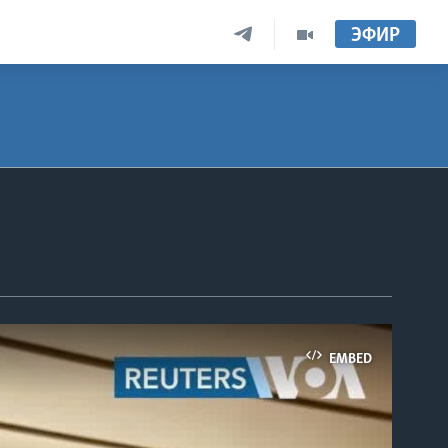
ЭФИР
EMBED