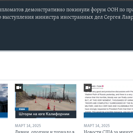
ипломатов демонстративно покинули форум ООН по пр
о выступления министра иностранных дел Сергея Лав
МАРТ 14, 2025
МАРТ 14, 2025
Ливни, оползни и торнадо в
Новости США за минут