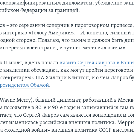
сококвалифицированным дипломатом, убежденно з
сийской Федерации за границей.
в – это серьезный соперник в переговорном процессе,
в интервью «Голосу Америки». – И, конечно, сильный 
 одной стороне. Полагаю, что таким и должен быть ди
интересы своей страны, и тут нет места иллюзиям».
 11 июля, в день начала
визита Сергея Лаврова в Ваш
 аналитики обсуждают, как могут пройти переговоры
оссекретарем США Хиллари Клинтон, и о чем Лавров бу
 президентом Обамой
.
Wayne Merry), бывший дипломат, работавший в Москв
 посольстве в 80-е и 90-е годы и занимавшийся там 
тает, что Сергей Лавров сам является воплощением тог
 лет изменилась российская внешняя политика. Мерр
на «холодной войны» внешняя политика СССР выстраив