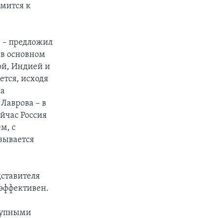
мится к
 – предложил
 в основном
ой, Индией и
ется, исходя
на
Лаврова – в
йчас Россия
м, с
зывается
дставителя
 эффективен.
крупными