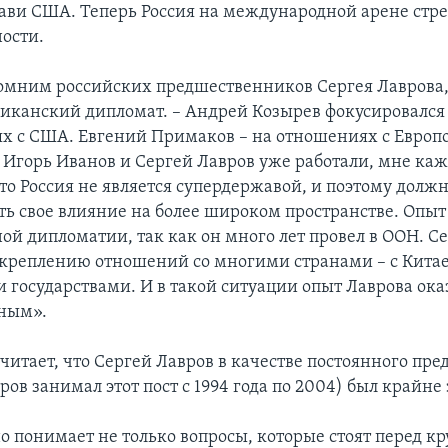
ави США. Теперь Россия на международной арене стре
ости.
омним российских предшественников Сергея Лаврова,
канский дипломат. – Андрей Козырев фокусировался
х с США. Евгений Примаков – на отношениях с Европ
 Игорь Иванов и Сергей Лавров уже работали, мне каж
то Россия не является супердержавой, и поэтому долж
ть свое влияние на более широком пространстве. Опыт 
ой дипломатии, так как он много лет провел в ООН. Се
укреплению отношений со многими странами – с Китае
 государствами. И в такой ситуации опыт Лаврова ока
нным».
читает, что Сергей Лавров в качестве постоянного пре
ов занимал этот пост с 1994 года по 2004) был крайне
о понимает не только вопросы, которые стоят перед 