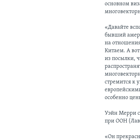
основном виз
многовекторн
«Давайте всп
бывший амери
на отношения
Китаем. А вот
из посылки, ч
распространя
многовекторн
стремится к 
европейскими
особенно це
Уэйн Мерри с
при ООН (Лавр
«Он прекрасн