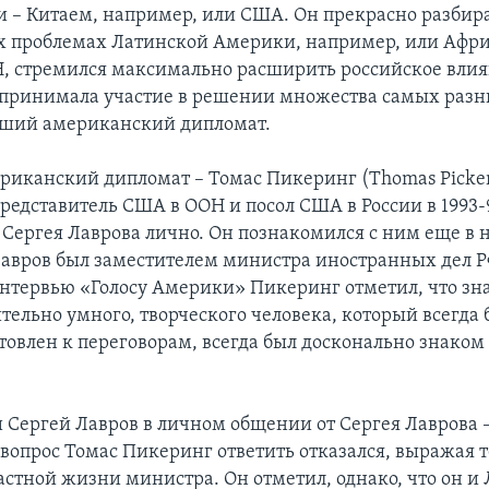
и – Китаем, например, или США. Он прекрасно разбира
 проблемах Латинской Америки, например, или Афри
Н, стремился максимально расширить российское влия
 принимала участие в решении множества самых разн
вший американский дипломат.
риканский дипломат – Томас Пикеринг (Thomas Picke
едставитель США в ООН и посол США в России в 1993-9
 Сергея Лаврова лично. Он познакомился с ним еще в 
 Лавров был заместителем министра иностранных дел 
интервью «Голосу Америки» Пикеринг отметил, что зн
тельно умного, творческого человека, который всегда 
товлен к переговорам, всегда был досконально знаком 
и Сергей Лавров в личном общении от Сергея Лаврова 
т вопрос Томас Пикеринг ответить отказался, выражая
астной жизни министра. Он отметил, однако, что он и