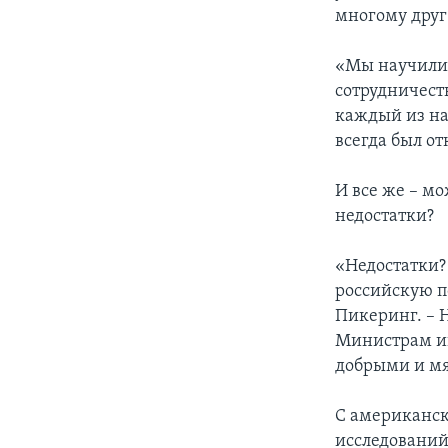
многому друг
«Мы научились
сотрудничеств
каждый из на
всегда был о
И все же – мо
недостатки?
«Недостатки? 
российскую п
Пикеринг. – Н
Министрам ин
добрыми и м
С американск
исследований