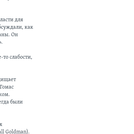
ласти для
бсуждали, как
аны. Он
».
-то слабости,
ащищает
 Томас
ком.
егда были
х
ll Goldman).