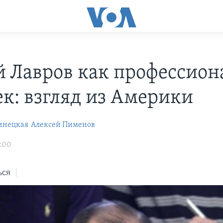
й Лавров как профессион
ек: взгляд из Америки
инецкая
Алексей Пименов
3:00
ься