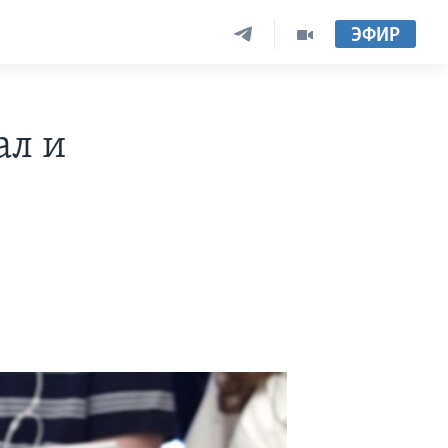
ЭФИР
ал и