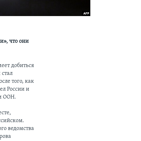
и», что они
меет добиться
 стал
сле того, как
ел России и
и ООН.
есте,
ссийском.
го ведомства
рова