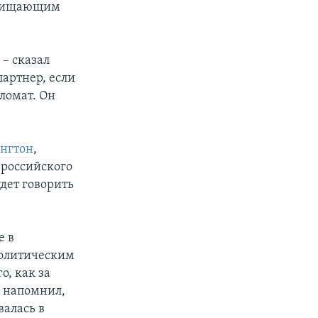
ащищающим
 – сказал
партнер, если
пломат. Он
ингтон
,
 российского
дет говорить
е в
политическим
о, как за
и напомнил,
алась в