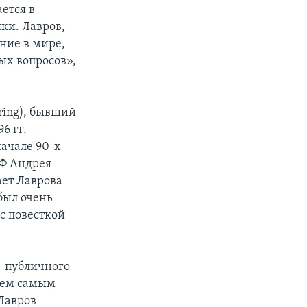
ется в
ки. Лавров,
ние в мире,
ых вопросов»,
ring), бывший
6 гг. –
начале 90-х
РФ Андрея
ает Лаврова
был очень
с повесткой
– публичного
 тем самым
 Лавров