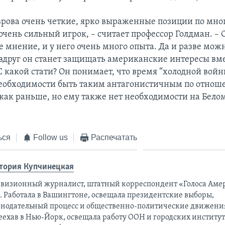
врова очень четкие, ярко выраженные позиции по мн
очень сильный игрок, – считает профессор Голдман. – 
 мнение, и у него очень много опыта. Да и разве можн
 вдруг он станет защищать американские интересы вм
С какой стати? Он понимает, что время “холодной войн
необходимости быть таким антагонистичным по отнош
 как раньше, но ему также нет необходимости на Бело
ься
Follow us
Распечатать
тория Купчинецкая
евизионный журналист, штатный корреспондент «Голоса Аме
а. Работала в Вашингтоне, освещала президентские выборы,
онодательный процесс и общественно-политические движени
еехав в Нью-Йорк, освещала работу ООН и городских институ