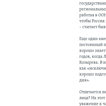
государствам
региональных
работая в ОО
чтобы Россия
– считает бы
Еще один аме
постоянный пр
хорошо знает
годов, когда
Козырева. В 
как «исключи
хорошо подго
дня».
Отличается л
лица? На это
уважение к ч