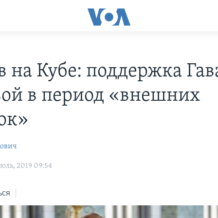
в на Кубе: поддержка Га
ой в период «внешних
ок»
рович
юль, 2019 09:54
ься