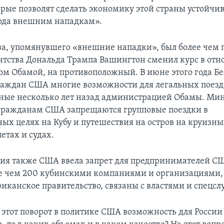
орые позволят сделать экономику этой страны устойчи
ода внешним нападкам».
а, упомянувшего «внешние нападки», был более чем п
нтства Дональда Трампа Вашингтон сменил курс в от
ом Обамой, на противоположный. В июне этого года Б
раждан США многие возможности для легальных поездо
нные несколько лет назад администрацией Обамы. М
 гражданам США запрещаются групповые поездки в
ных целях на Кубу и путешествия на остров на круизны
етах и судах.
я также США ввела запрет для предпринимателей С
ее чем 200 кубинскими компаниями и организациями, 
риканское правительство, связаны с властями и спецс
 этот поворот в политике США возможность для России