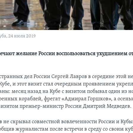
уба, 24 июля 2019
ечают желание России воспользоваться ухудшением 
транных дел России Сергей Лавров в середине этой н
Кубе, и этот визит стал очередным проявлением укреп
аны: месяц назад на Кубе с визитом побывал один из 
оенных кораблей, фрегат «Адмирал Горшков», а осенью
 визитом премьер-министр России Дмитрий Медведев.
в не скрывал совместной вовлеченности России и Кубы
ообщив журналистам после встречи в среду со своим к