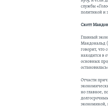
Кубу, и если 
службы «Голо
политикой и 
Скотт Макдона
Главный экон
Макдональд (
говорит, что 
находится в 
основных про
остановилась
Отчасти прич
экономически
но главное, п
долгосрочным
экономикой, 