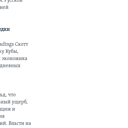
ос Русской
шней
едки
adings Скотт
ку Кубы,
ая экономика
едневных
ьд, что
ьный ущерб,
ующим и
ия
ий. Власти на