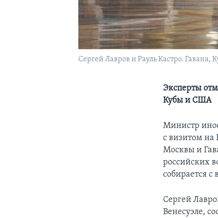
Сергей Лавров и Рауль Кастро. Гавана, К
Эксперты отм
Кубы и США
Министр инос
с визитом на 
Москвы и Гав
российских в
собирается с
Сергей Лавро
Венесуэле, с