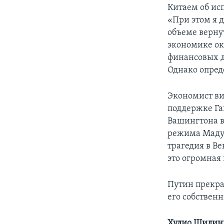
Китаем об ис
«При этом я 
объеме верну
экономике ок
финансовых д
Однако опред
Экономист ви
поддержке Га
Вашингтона в
режима Мадур
трагедия в В
это огромная
Путин прекра
его собствен
Хулио Шилинг