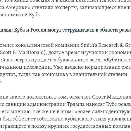
да, то в каких объемах и в каком качестве? На этот вопр
са Америки» ответили эксперты, занимающиеся вне
экономикой Кубы.
льд: Куба и Россия могут сотрудничать в области разв
омист консалтинговой компании Smith's Research & Gr
Scott B. MacDonald), долгое время изучавший экономи
сейчас остров нуждается буквально во всем: «Кубинск
отчаянном положении. Уже введено нормирование еж
дуктов, тогда как экономика в значительной степени
».
ина такого положения в том, отмечает Скотт Макдонал
е санкции администрации Трампа наносят Кубе реал
о его мнению, все же не в этом: «Более сильнодейств
 был эффект от собственно кубинского стиля управлен
играющего в пользу крупных государственных компан