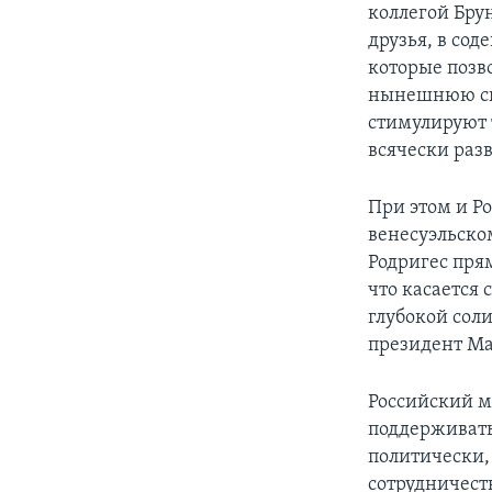
коллегой Бру
друзья, в со
которые позв
нынешнюю сит
стимулируют 
всячески раз
При этом и Ро
венесуэльско
Родригес пря
что касается 
глубокой сол
президент Ма
Российский ми
поддерживать
политически,
сотрудничест