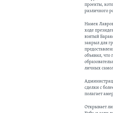
проекты, кот
различного р
Намек Лавров
ходе президе
взятый Барак
закрыл для г
предоставле
объявил, что
образователь
личных самол
Администраци
сделки с бол
полагает аме
Открывает ли