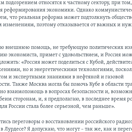
м подозрением относятся к частному сектору, при том,
я реформирования экономики. Однако коммунистиче
тем, что реальная реформа может подтолкнуть обществ
 изменениям, поэтому отказывается от важных и ну
ую внешнюю помощь, не требующую политических из
нию экономиста, примет с удовольствием, и Россия мо
дложить: «Россия может поделиться с Кубой, действите
жениями, но и энергетическими технологиями, поскол
том и экспертными знаниями в нефтяной и газовой
ти. Также Москва могла бы помочь Кубе в области тр
нно взаимопомощь в вопросах безопасности и, возможн
еим сторонам, и, я предполагаю, в последнее время р
для России стала более серьезной, чем раньше».
стись переговоры о восстановлении российского радио
в Лурдесе? Я допускаю, что могут – так же, как и пере