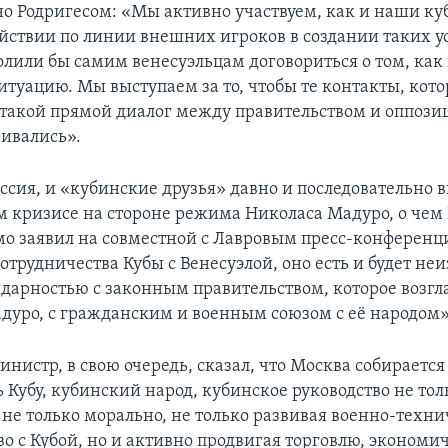
но Родригесом: «Мы активно участвуем, как и наши к
действии по линии внешних игроков в создании таких у
олили бы самим венесуэльцам договориться о том, как
уацию. Мы выступаем за то, чтобы те контакты, кот
такой прямой диалог между правительством и оппози
вивались».
ссия, и «кубинские друзья» давно и последовательно 
м кризисе на стороне режима Николаса Мадуро, о чем
мо заявил на совместной с Лавровым пресс-конференци
сотрудничества Кубы с Венесуэлой, оно есть и будет н
идарностью с законным правительством, которое возгл
дуро, с гражданским и военным союзом с её народом»
нистр, в свою очередь, сказал, что Москва собирается
 Кубу, кубинский народ, кубинское руководство не тол
 не только морально, не только развивая военно-техни
во с Кубой, но и активно продвигая торговлю, экономи