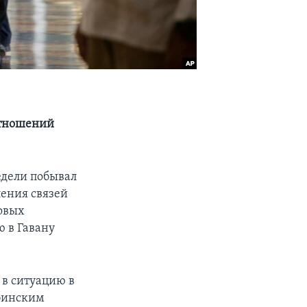
отношений
едели побывал
ления связей
новых
 в Гавану
 в ситуацию в
убинским