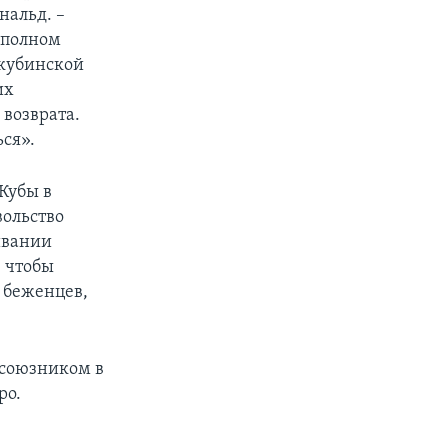
нальд. –
 полном
 кубинской
их
 возврата.
ся».
Кубы в
вольство
ивании
, чтобы
в беженцев,
 союзником в
ро.