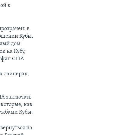
вой к
розрачен: в
ношении Кубы,
елый дом
к на Кубу,
инфин США
х лайнерах,
ША заключать
которые, как
лужбами Кубы.
 вернуться на