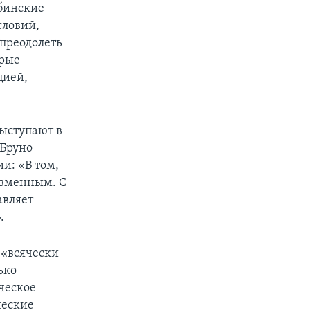
убинские
словий,
 преодолеть
орые
цией,
выступают в
 Бруно
и: «В том,
еизменным. С
авляет
.
 «всячески
ько
ческое
ческие