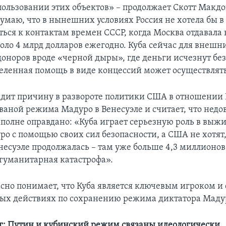
пользовании этих объектов» – продолжает Скотт Макдо
думаю, что в нынешних условиях Россия не хотела бы в
ться к контактам времен СССР, когда Москва отдавала
оло 4 млрд долларов ежегодно. Куба сейчас для внешн
оноров вроде «черной дыры», где деньги исчезнут без
еленная помощь в виде концессий может осуществлять
дит причину в развороте политики США в отношении 
ваной режима Мадуро в Венесуэле и считает, что недо
полне оправдано: «Куба играет серьезную роль в выж
о с помощью своих сил безопасности, а США не хотят
енесуэле продолжалась – там уже больше 4,3 миллионо
 гуманитарная катастрофа».
сно понимает, что Куба является ключевым игроком и
ных действиях по сохранению режима диктатора Маду
: Путин и кубинский режим связаны идеологически