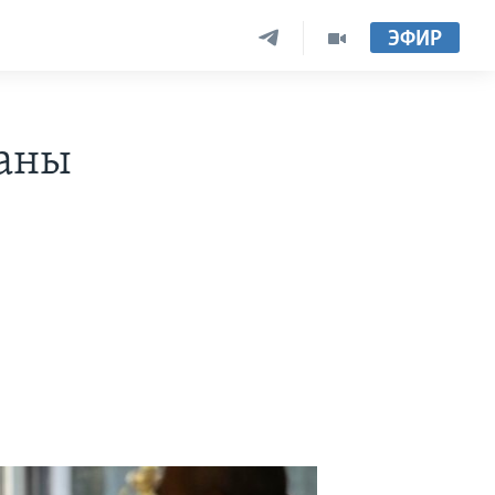
ЭФИР
ваны