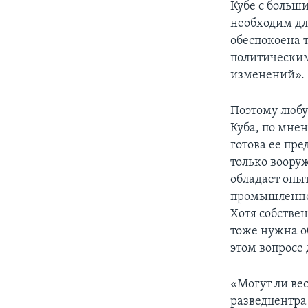
Кубе с больши
необходим дл
обеспокоена 
политическим
изменений».
Поэтому люб
Куба, по мне
готова ее пре
только воору
обладает опы
промышленнос
Хотя собстве
тоже нужна об
этом вопросе 
«Могут ли ве
разведцентра 