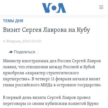
Линки
доступности
Перейти
ТЕМЫ ДНЯ
на
ГЛАВНОЕ
Визит Сергея Лаврова на Кубу
основной
ПРОГРАММЫ
контент
11 Февраль, 2010 03:00
ПРОЕКТЫ
Перейти
АМЕРИКА
к
ЭКСПЕРТИЗА
Поделиться
НОВОСТИ ЗА МИНУТУ
УЧИМ АНГЛИЙСКИЙ
основной
ИНТЕРВЬЮ
ИТОГИ
НАША АМЕРИКАНСКАЯ ИСТОРИЯ
Министр иностранных дел России Сергей Лавров
навигации
заявил, что отношения между Россией и Кубой
Перейти
ФАКТЫ ПРОТИВ ФЕЙКОВ
ПОЧЕМУ ЭТО ВАЖНО?
А КАК В АМЕРИКЕ?
приобрели «характер стратегического
в
ЗА СВОБОДУ ПРЕССЫ
ДИСКУССИЯ VOA
АРТЕФАКТЫ
партнерства». В четверг 11 февраля начался визит
поиск
главы российского МИДа в островное государство.
УЧИМ АНГЛИЙСКИЙ
ДЕТАЛИ
АМЕРИКАНСКИЕ ГОРОДКИ
ВИДЕО
НЬЮ-ЙОРК NEW YORK
ТЕСТЫ
В первый день визита Сергей Лавров провел
переговоры со своим кубинским коллегой Бруно
ПОДПИСКА НА НОВОСТИ
АМЕРИКА. БОЛЬШОЕ ПУТЕШЕСТВИЕ