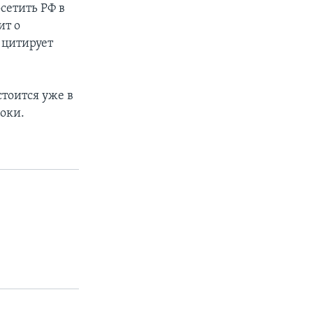
сетить РФ в
ит о
 цитирует
тоится уже в
роки.