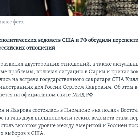
вное фото.
политических ведомств США и РФ обсудили перспект
оссийских отношений
развития двусторонних отношений, а также актуальн
е проблемы, включая ситуацию в Сирии и кризис вок
ались на встрече государственного секретаря США Хил
иностранных дел России Сергеем Лавровым. Об этом в
ается на официальном сайте МИД РФ.
он и Лаврова состоялась в Пномпене «на полях» Восто
реча глав двух внешнеполитических ведомств стала п
 столь высоком уровне между Америкой и Россией пос
х выборов в США.