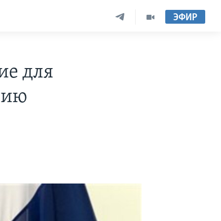
ЭФИР
ие для
сию