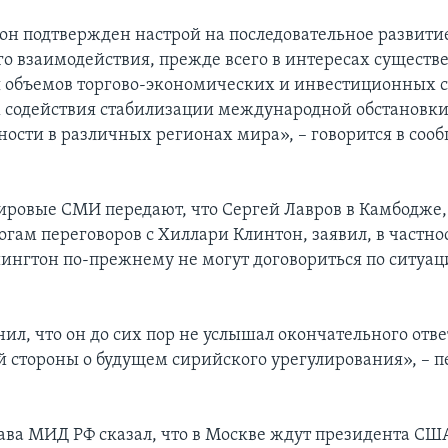
рон подтвержден настрой на последовательное развити
о взаимодействия, прежде всего в интересах существ
объемов торгово-экономических и инвестиционных св
х содействия стабилизации международной обстановки
сности в различных регионах мира», – говорится в с
ровые СМИ передают, что Сергей Лавров в Камбодже, 
огам переговоров с Хиллари Клинтон, заявил, в частнос
ингтон по-прежнему не могут договориться по ситуац
ил, что он до сих пор не услышал окончательного отве
 стороны о будущем сирийского урегулирования», – п
лава МИД РФ сказал, что в Москве ждут президента СШ