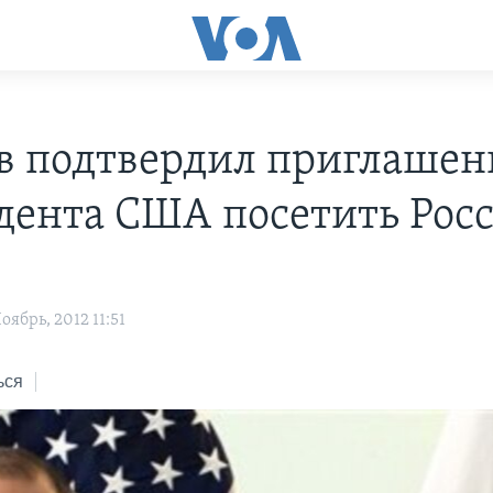
в подтвердил приглашен
дента США посетить Рос
ябрь, 2012 11:51
ься