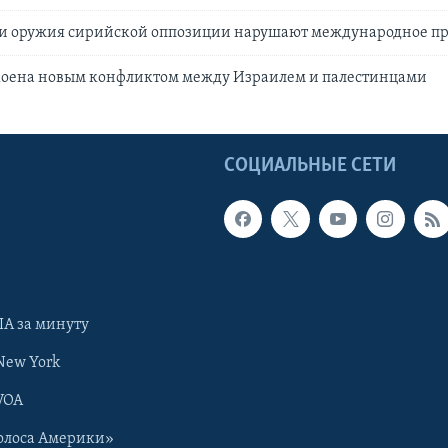
вки оружия сирийской оппозиции нарушают международное п
коена новым конфликтом между Израилем и палестинцами
Ы
СОЦИАЛЬНЫЕ СЕТИ
А за минуту
New York
VOA
олоса Америки»