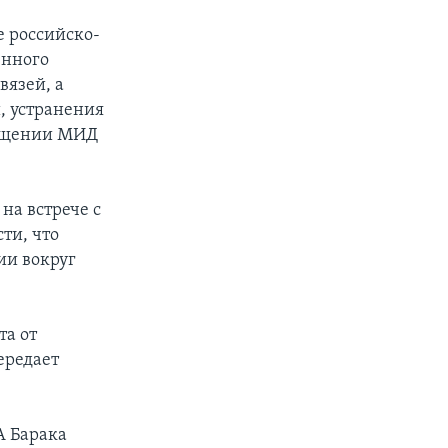
е российско-
енного
язей, а
, устранения
ообщении МИД
на встрече с
ти, что
ии вокруг
та от
ередает
А Барака