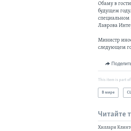
Обаму в гост
будущем году
специальном 
Лаврова Инте
Министр инос
следующем год
Поделит
This item is part of
В мире
С
Читайте 
Хиллари Клинт