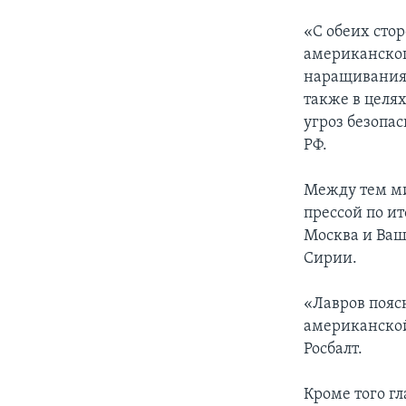
«С обеих сто
американског
наращивания 
также в целя
угроз безопа
РФ.
Между тем ми
прессой по ит
Москва и Ваш
Сирии.
«Лавров поясн
американской
Росбалт.
Кроме того г