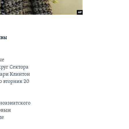
ивы
ые
руг Cектора
лари Клинтон
о вторник 20
чноазиатского
ервым
ле