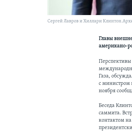
Сергей Лавров и Хиллари Клинтон.Архи
Главы внешне
американо-р
Перспективы 
международны
Газа, обсужд
с министром 
ноября сообщ
Беседа Клинт
саммита. Вст
контактом на
президентски