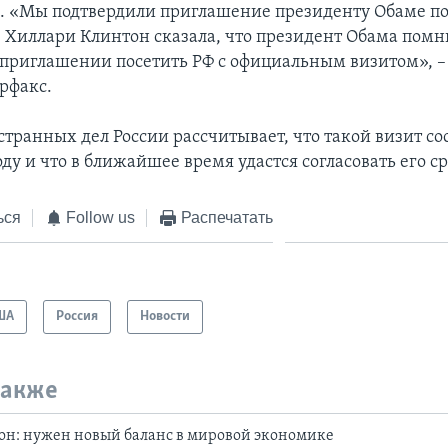
и. «Мы подтвердили приглашение президенту Обаме по
. Хиллари Клинтон сказала, что президент Обама помн
приглашении посетить РФ с официальным визитом», –
рфакс.
транных дел России рассчитывает, что такой визит сос
у и что в ближайшее время удастся согласовать его с
ься
Follow us
Распечатать
ША
Россия
Новости
также
он: нужен новый баланс в мировой экономике