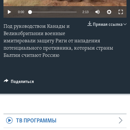
Learning English
0:00
2:13
Прямая ссылка
СОЦИАЛЬНЫЕ СЕТИ
Под руководством Канады и
Великобритании военные
имитировали защиту Риги от нападения
потенциального противника, которым страны
Языки
Балтии считают Россию
Поделиться
ТВ ПРОГРАММЫ