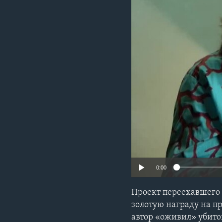
0:00
Проект переехавшего
золотую награду на п
автор «оживил» убито