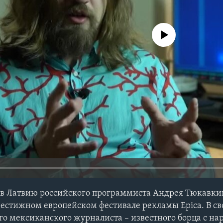
No media source currently avail
 в Латвию российского программиста Андрея Тюкавки
рестижном европейском фестивале рекламы Epica. В с
го мексиканского журналиста – известного борца с н