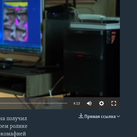
able
4:13
Прямая ссылка
на получил
EMBED
воем ролике
аркомафией