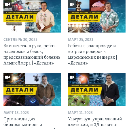
СЕНТЯБРЬ 30, 2023
МАРТ 25, 2023
Бионическая рука, робот-
Роботы в водопроводе и
насекомое и белок,
«отряд» роверов в
предсказывающий болезнь
марсианских пещерах |
Альцгеймера | «Детали»
«Детали»
МАРТ 18, 2023
МАРТ 11, 2023
Органоиды для
Ультразвук, управляющий
биокомпьютеров и
клетками, и 3Д-печать c