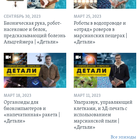
СЕНТЯБРЬ 30, 2023
МАРТ 25, 2023
Бионическая рука, робот-
Роботы в водопроводе и
насекомое и белок,
«отряд» роверов в
предсказывающий болезнь
марсианских пещерах |
Альцгеймера | «Детали»
«Детали»
МАРТ 18, 2023
МАРТ 11, 2023
Органоиды для
Ультразвук, управляющий
биокомпьютеров и
клетками, и 3Д-печать c
«напечатанная» ракета |
использованием
«Детали»
марсианской пыли |
«Детали»
Все эпизоды