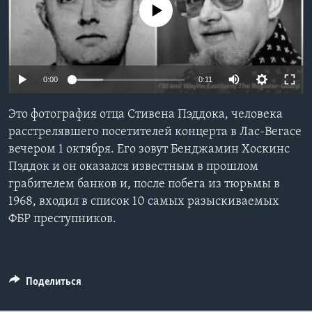
No media source currently available
Learning English
СОЦИАЛЬНЫЕ СЕТИ
0:00
0:11
Это фотография отца Стивена Пэддока, человека
Языки
расстрелявшего посетителей концерта в Лас-Вегасе
вечером 1 октября. Его зовут Бенджамин Хоскинс
Пэддок и он оказался известным в прошлом
грабителем банков и, после побега из тюрьмы в
1968, входил в список 10 самых разыскиваемых
ФБР преступников.
Поделиться