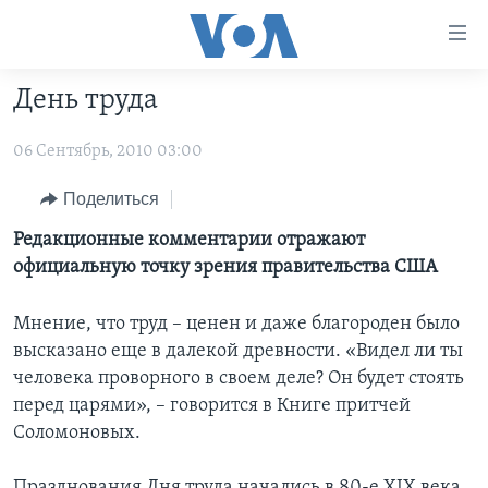
Линки
доступности
Перейти
День труда
на
ГЛАВНОЕ
основной
06 Сентябрь, 2010 03:00
ПРОГРАММЫ
контент
ПРОЕКТЫ
Перейти
АМЕРИКА
Поделиться
к
ЭКСПЕРТИЗА
НОВОСТИ ЗА МИНУТУ
УЧИМ АНГЛИЙСКИЙ
Редакционные комментарии отражают
основной
официальную точку зрения правительства США
ИНТЕРВЬЮ
ИТОГИ
НАША АМЕРИКАНСКАЯ ИСТОРИЯ
навигации
Перейти
ФАКТЫ ПРОТИВ ФЕЙКОВ
ПОЧЕМУ ЭТО ВАЖНО?
А КАК В АМЕРИКЕ?
Мнение, что труд – ценен и даже благороден было
в
высказано еще в далекой древности. «Видел ли ты
ЗА СВОБОДУ ПРЕССЫ
ДИСКУССИЯ VOA
АРТЕФАКТЫ
поиск
человека проворного в своем деле? Он будет стоять
УЧИМ АНГЛИЙСКИЙ
ДЕТАЛИ
АМЕРИКАНСКИЕ ГОРОДКИ
перед царями», – говорится в Книге притчей
ВИДЕО
НЬЮ-ЙОРК NEW YORK
ТЕСТЫ
Соломоновых.
ПОДПИСКА НА НОВОСТИ
АМЕРИКА. БОЛЬШОЕ ПУТЕШЕСТВИЕ
Празднования Дня труда начались в 80-е XIX века