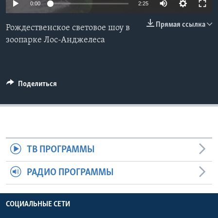
0:00
2:25
Learning English
Прямая ссылка
Рождественское световое шоу в
зоопарке Лос-Анджелеса
СОЦИАЛЬНЫЕ СЕТИ
Поделиться
Языки
ТВ ПРОГРАММЫ
РАДИО ПРОГРАММЫ
СОЦИАЛЬНЫЕ СЕТИ