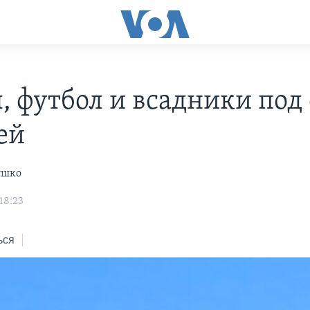
, футбол и всадники под
ей
ушко
18:23
ься