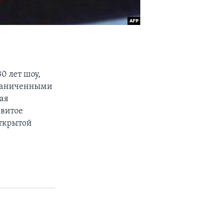
0 лет шоу,
граниченными
ая
звитое
открытой