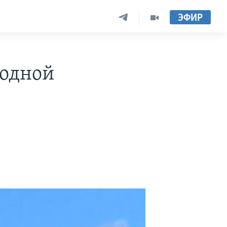
ЭФИР
 одной