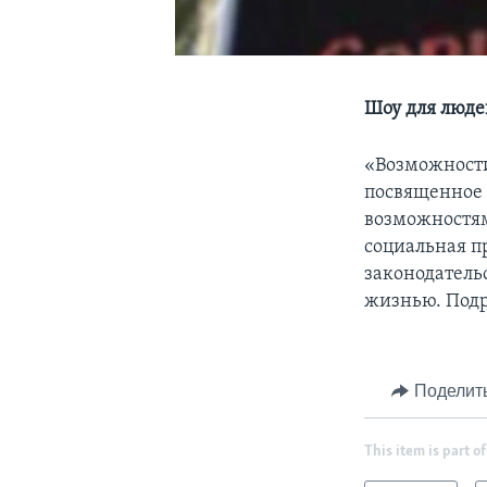
Шоу для люд
«Возможности-
посвященное
возможностям
социальная п
законодатель
жизнью. Подр
Поделит
This item is part of