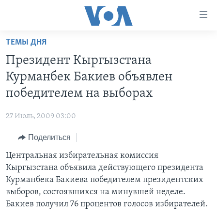
Линки
доступности
Перейти
ТЕМЫ ДНЯ
на
ГЛАВНОЕ
Президент Кыргызстана
основной
ПРОГРАММЫ
контент
Курманбек Бакиев объявлен
ПРОЕКТЫ
Перейти
АМЕРИКА
победителем на выборах
к
ЭКСПЕРТИЗА
НОВОСТИ ЗА МИНУТУ
УЧИМ АНГЛИЙСКИЙ
основной
27 Июль, 2009 03:00
ИНТЕРВЬЮ
ИТОГИ
НАША АМЕРИКАНСКАЯ ИСТОРИЯ
навигации
Перейти
Поделиться
ФАКТЫ ПРОТИВ ФЕЙКОВ
ПОЧЕМУ ЭТО ВАЖНО?
А КАК В АМЕРИКЕ?
в
Центральная избирательная комиссия
ЗА СВОБОДУ ПРЕССЫ
ДИСКУССИЯ VOA
АРТЕФАКТЫ
поиск
Кыргызстана объявила действующего президента
УЧИМ АНГЛИЙСКИЙ
ДЕТАЛИ
АМЕРИКАНСКИЕ ГОРОДКИ
Курманбека Бакиева победителем президентских
ВИДЕО
выборов, состоявшихся на минувшей неделе.
НЬЮ-ЙОРК NEW YORK
ТЕСТЫ
Бакиев получил 76 процентов голосов избирателей.
ПОДПИСКА НА НОВОСТИ
АМЕРИКА. БОЛЬШОЕ ПУТЕШЕСТВИЕ