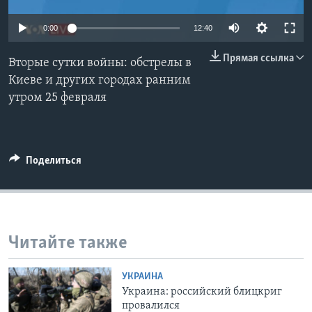
Learning English
0:00
12:40
Прямая ссылка
СОЦИАЛЬНЫЕ СЕТИ
Вторые сутки войны: обстрелы в
Киеве и других городах ранним
утром 25 февраля
Языки
Поделиться
Читайте также
УКРАИНА
Украина: российский блицкриг
провалился