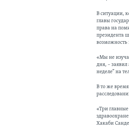
В ситуации, 
главы госуда
права на пом
президента ш
возможность 
«Мы не изуча
дня, – заявил
неделе” на те
В то же врем
расследовани
«Три главные
здравоохранен
Хакаби Санде