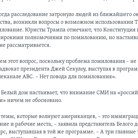
когда расследование затронуло людей из ближайшего 
рства, возникли вопросы о возможном использовании 
илование. Юристы Трампа отмечают, что Конституция 
ирокими полномочиями по помилованию, но настаиваю
не рассматривается.
ем этот вопрос, поскольку проблема помилования – не 
 адвокат президента Джей Секулоу, выступая в програм
леканале АВС. – Нет повода для помилования».
я Белый дом настаивает, что внимание СМИ на «росси
и» ничем не обосновано.
 темы, которые волнуют американцев, – это иммиграц
ие и рабочие места, – заявила представитель Белого 
рс, выступавшая в той же программе. – А три главные