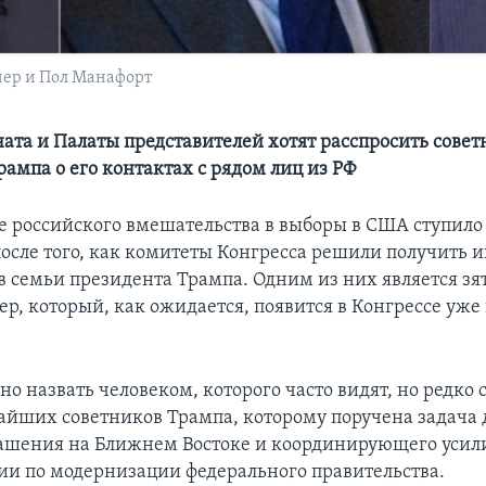
ер и Пол Манафорт
ата и Палаты представителей хотят расспросить совет
ампа о его контактах с рядом лиц из РФ
е российского вмешательства в выборы в США ступило
осле того, как комитеты Конгресса решили получить
ов семьи президента Трампа. Одним из них является зя
р, который, как ожидается, появится в Конгрессе уже 
о назвать человеком, которого часто видят, но редко 
айших советников Трампа, которому поручена задача
ашения на Ближнем Востоке и координирующего усил
и по модернизации федерального правительства.