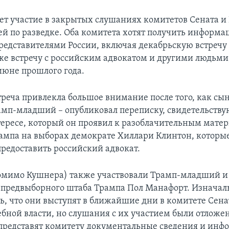
т участие в закрытых слушаниях комитетов Сената и
ей по разведке. Оба комитета хотят получить информа
представителями России, включая декабрьскую встречу
кже встречу с российским адвокатом и другими людьм
 июне прошлого года.
треча привлекла большое внимание после того, как сы
амп-младший – опубликовал переписку, свидетельств
ересе, который он проявил к разоблачительным матер
ампа на выборах демократе Хиллари Клинтон, которые
предоставить российский адвокат.
помимо Кушнера) также участвовали Трамп-младший 
 предвыборного штаба Трампа Пол Манафорт. Изначал
ь, что они выступят в ближайшие дни в комитете Сена
ебной власти, но слушания с их участием были отложе
и представят комитету документальные сведения и инф