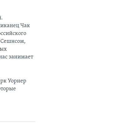
й.
ликанец Чак
оссийского
м Сешнсом,
рых
йчас занимает
арк Уорнер
оторые