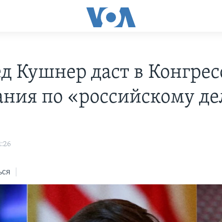
д Кушнер даст в Конгрес
ания по «российскому де
2:26
ься