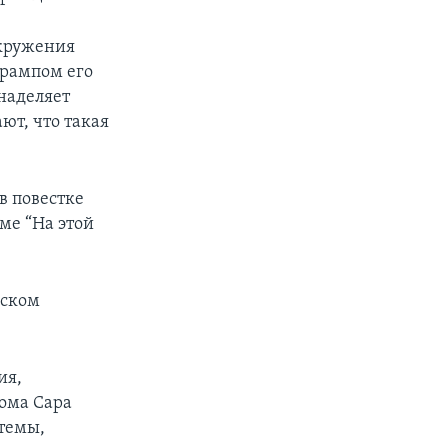
окружения
Трампом его
наделяет
т, что такая
в повестке
ме “На этой
йском
ия,
дома Сара
 темы,