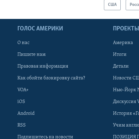
США
Росс
ГОЛОС АМЕРИКИ
ПРОЕКТ
О нас
Америка
Пишите нам
Итоги
Правовая информация
Детали
Как обойти блокировку сайта?
Новости СШ
VOA+
Нью-Йорк 
iOS
Дискуссия 
Android
История «Г
RSS
Учим англ
Learning English
Подпишитесь на новости
ПОЗИЦИЯ 