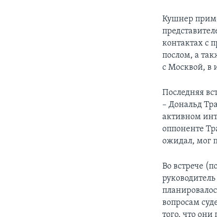
Кушнер приме
представител
контактах с 
послом, а та
с Москвой, в
Последняя вс
– Дональд Тр
активном инт
оппоненте Тр
ожидал, мог 
Во встрече (
руководитель
планировалос
вопросам суд
того, что он