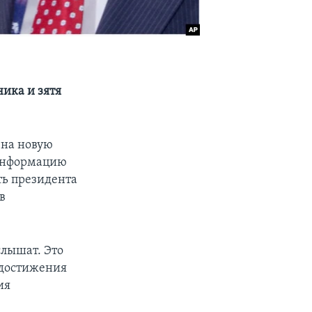
ника и зятя
 на новую
 информацию
ть президента
в
слышат. Это
 достижения
ия