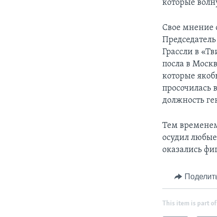
которые волну
Свое мнение 
Председатель
Грассли в «Т
посла в Моск
которые якоб
просочилась 
должность ге
Тем временем
осудил любы
оказались фи
Поделит
This item is part of