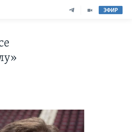
ЭФИР
се
лу»