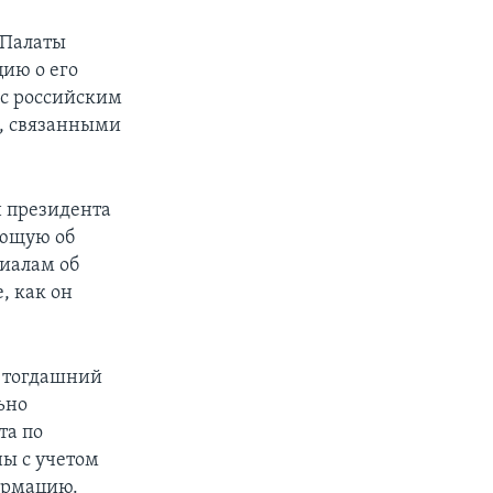
 Палаты
цию о его
 с российским
и, связанными
н президента
ующую об
иалам об
, как он
и тогдашний
ьно
та по
ны с учетом
ормацию.