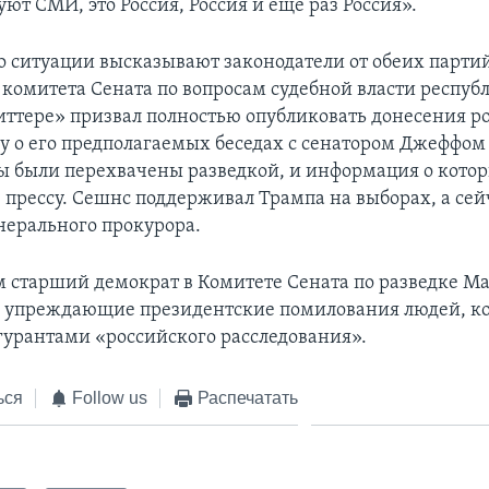
ют СМИ, это Россия, Россия и еще раз Россия».
о ситуации высказывают законодатели от обеих парти
 комитета Сената по вопросам судебной власти респуб
виттере» призвал полностью опубликовать донесения р
ву о его предполагаемых беседах с сенатором Джеффо
ы были перехвачены разведкой, и информация о кото
в прессу. Сешнс поддерживал Трампа на выборах, а се
нерального прокурора.
 старший демократ в Комитете Сената по разведке М
е упреждающие президентские помилования людей, к
гурантами «российского расследования».
ься
Follow us
Распечатать