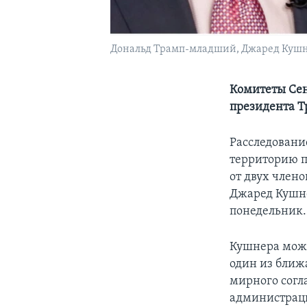
Дональд Трамп-младший, Джаред Кушн
Комитеты Сен
президента Тр
Расследовани
территорию п
от двух член
Джаред Кушне
понедельник.
Кушнера можн
один из ближ
мирного согл
администраци